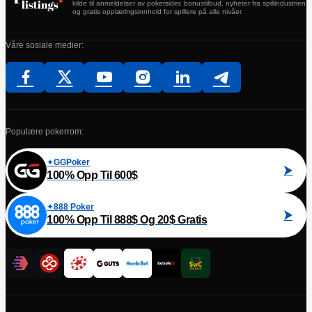
kilde til anmeldelser av pokersider, bonustilbud, nyheter fra spillindustrien
og gratis opplæringsinnhold for spillere på alle nivåer.
Våre sosiale medier:
Populære pokerrom:
GGPoker
100% Opp Til 600$
888 Poker
100% Opp Til 888$ Og 20$ Gratis