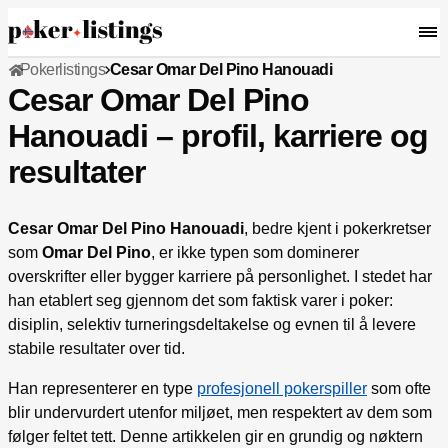
Pokerlistings
Cesar Omar Del Pino Hanouadi
Cesar Omar Del Pino
Hanouadi – profil, karriere og
resultater
Cesar Omar Del Pino Hanouadi
, bedre kjent i pokerkretser
som
Omar Del Pino
, er ikke typen som dominerer
overskrifter eller bygger karriere på personlighet. I stedet har
han etablert seg gjennom det som faktisk varer i poker:
disiplin, selektiv turneringsdeltakelse og evnen til å levere
stabile resultater over tid.
Han representerer en type
profesjonell pokerspiller
som ofte
blir undervurdert utenfor miljøet, men respektert av dem som
følger feltet tett. Denne artikkelen gir en grundig og nøktern