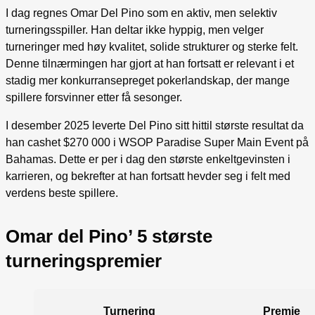
I dag regnes Omar Del Pino som en aktiv, men selektiv
turneringsspiller. Han deltar ikke hyppig, men velger
turneringer med høy kvalitet, solide strukturer og sterke felt.
Denne tilnærmingen har gjort at han fortsatt er relevant i et
stadig mer konkurransepreget pokerlandskap, der mange
spillere forsvinner etter få sesonger.
I desember 2025 leverte Del Pino sitt hittil største resultat da
han cashet $270 000 i WSOP Paradise Super Main Event på
Bahamas. Dette er per i dag den største enkeltgevinsten i
karrieren, og bekrefter at han fortsatt hevder seg i felt med
verdens beste spillere.
Omar del Pino’ 5 største
turneringspremier
Turnering
Premie