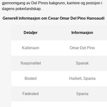
gjennomgang av Del Pinos bakgrunn, karriere og posisjon i
dagens pokerlandskap.
Generell informasjon om Cesar Omar Del Pino Hanoaudi
Detaljer
Informasjon
Kallenavn
Omar Del Pino
Nasjonalitet
Spansk
Bosted
Harbell, Spania
Fødested
Spania