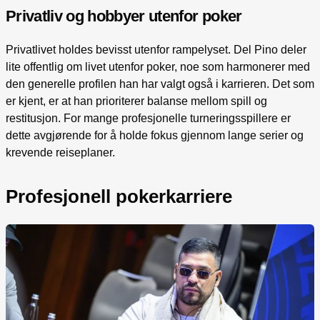
Privatliv og hobbyer utenfor poker
Privatlivet holdes bevisst utenfor rampelyset. Del Pino deler
lite offentlig om livet utenfor poker, noe som harmonerer med
den generelle profilen han har valgt også i karrieren. Det som
er kjent, er at han prioriterer balanse mellom spill og
restitusjon. For mange profesjonelle turneringsspillere er
dette avgjørende for å holde fokus gjennom lange serier og
krevende reiseplaner.
Profesjonell pokerkarriere