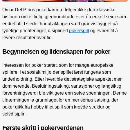
Omar Del Pinos pokerkarriere følger ikke den klassiske
historien om et tidlig gjennombrudd eller én enkelt seier som
endret alt. I stedet har utviklingen vært gradvis bygget på
tydelige prioriteringer, disiplinert
pokerspill
og evnen til å
levere resultater over tid.
Begynnelsen og lidenskapen for poker
Interessen for poker startet, som for mange europeiske
spillere, i et sosialt miljø der spillet først fungerte som
underholdning. Etter hvert ble det strategiske aspektet mer
dominerende. Beslutningstaking, variasjoner og langsiktig
forventningsverdi ble viktigere enn selve spenningen. Denne
tilnærmingen la grunnlaget for en mer seriøs satsing, der
poker gikk fra hobby til et spill som krevde struktur og
selvdisiplin.
Første skritt i pokerverdenen