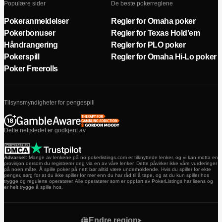
Populære sider
De beste pokerreglene
Pokeranmeldelser
Regler for Omaha poker
Pokerbonuser
Regler for Texas Hold’em
Håndrangering
Regler for PLO poker
Pokerspill
Regler for Omaha Hi-Lo poker
Poker Freerolls
Tilsynsmyndigheter for pengespill
Dette nettstedet er godkjent av
Advarsel:
Mange av lenkene på no.pokerlistings.com er tilknyttede lenker, og vi kan motta en
provisjon dersom du registrerer deg via en av våre lenker. Dette påvirker ikke våre vurderinger
på noen måte. Å spille poker på nett bør alltid være underholdende. Hvis du spiller for ekte
penger, sørg for at du ikke spiller for mer enn du har råd til å tape, og at du kun spiller hos
trygge og regulerte operatører. Alle operatører som er oppført av PokerListings har lisens og
er helt trygge å spille hos.
Endre region