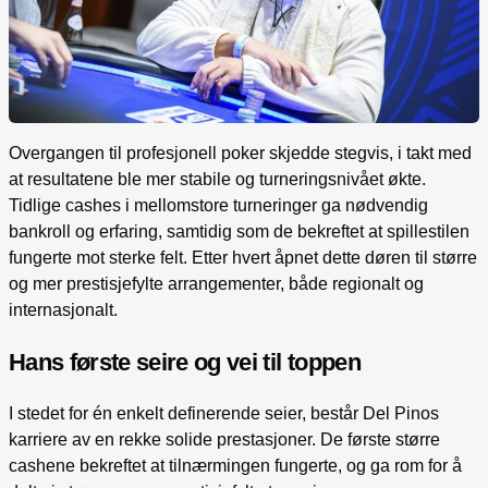
Overgangen til profesjonell poker skjedde stegvis, i takt med
at resultatene ble mer stabile og turneringsnivået økte.
Tidlige cashes i mellomstore turneringer ga nødvendig
bankroll og erfaring, samtidig som de bekreftet at spillestilen
fungerte mot sterke felt. Etter hvert åpnet dette døren til større
og mer prestisjefylte arrangementer, både regionalt og
internasjonalt.
Hans første seire og vei til toppen
I stedet for én enkelt definerende seier, består Del Pinos
karriere av en rekke solide prestasjoner. De første større
cashene bekreftet at tilnærmingen fungerte, og ga rom for å