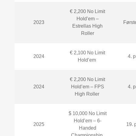
€ 2,200 No Limit
Hold’em –
2023
Først
Estrellas High
Roller
€ 2,100 No Limit
2024
4. p
Hold’em
€ 2,200 No Limit
2024
Hold’em – FPS
4. p
High Roller
$ 10,000 No Limit
Hold’em – 6-
2025
19. 
Handed
Championship