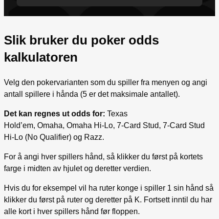
Slik bruker du poker odds
kalkulatoren
Velg den pokervarianten som du spiller fra menyen og angi
antall spillere i hånda (5 er det maksimale antallet).
Det kan regnes ut odds for:
Texas
Hold’em, Omaha, Omaha Hi-Lo, 7-Card Stud, 7-Card Stud
Hi-Lo (No Qualifier) og Razz.
For å angi hver spillers hånd, så klikker du først på kortets
farge i midten av hjulet og deretter verdien.
Hvis du for eksempel vil ha ruter konge i spiller 1 sin hånd så
klikker du først på ruter og deretter på K. Fortsett inntil du har
alle kort i hver spillers hånd før floppen.