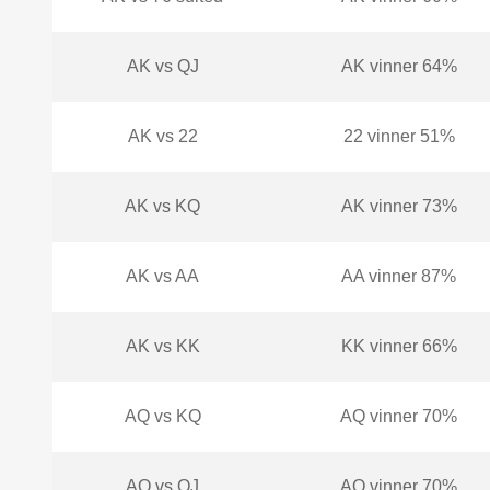
AK vs QJ
AK vinner 64%
AK vs 22
22 vinner 51%
AK vs KQ
AK vinner 73%
AK vs AA
AA vinner 87%
AK vs KK
KK vinner 66%
AQ vs KQ
AQ vinner 70%
AQ vs QJ
AQ vinner 70%