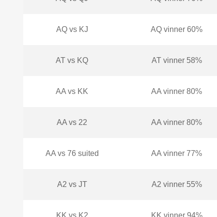
AQ vs KJ
AQ vinner 60%
AT vs KQ
AT vinner 58%
AA vs KK
AA vinner 80%
AA vs 22
AA vinner 80%
AA vs 76 suited
AA vinner 77%
A2 vs JT
A2 vinner 55%
KK vs K2
KK vinner 94%