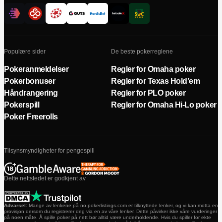
Populære sider
De beste pokerreglene
Pokeranmeldelser
Regler for Omaha poker
Pokerbonuser
Regler for Texas Hold’em
Håndrangering
Regler for PLO poker
Pokerspill
Regler for Omaha Hi-Lo poker
Poker Freerolls
Tilsynsmyndigheter for pengespill
Dette nettstedet er godkjent av
Advarsel:
Mange av lenkene på no.pokerlistings.com er tilknyttede lenker, og vi kan motta en
provisjon dersom du registrerer deg via en av våre lenker. Dette påvirker ikke våre vurderinger
på noen måte. Å spille poker på nett bør alltid være underholdende. Hvis du spiller for ekte