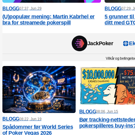
BLOGG
BLOGG
07:37, Jun 29
07:29, 
(U)populær mening: Martin Kabrhel er
5 grunner ti
bra for streamede pokerspill
ditt med GT
JackPoker
Ek
Vilkår og betingelse
BLOGG
08:06, Jun 15
BLOGG
Bør tracking-nettsteder
08:22, Jun 19
pokerspilleres buy-ins
Spådommer før World Series
of Poker Vegas 2026