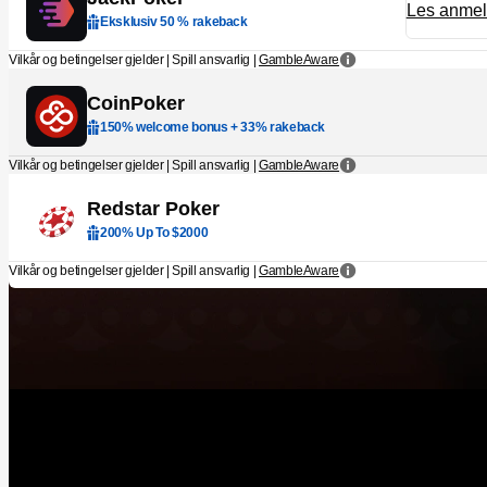
Les anmel
Eksklusiv 50 % rakeback
Vilkår og betingelser gjelder | Spill ansvarlig |
GambleAware
CoinPoker
150% welcome bonus + 33% rakeback
Vilkår og betingelser gjelder | Spill ansvarlig |
GambleAware
Redstar Poker
200% Up To $2000
Vilkår og betingelser gjelder | Spill ansvarlig |
GambleAware