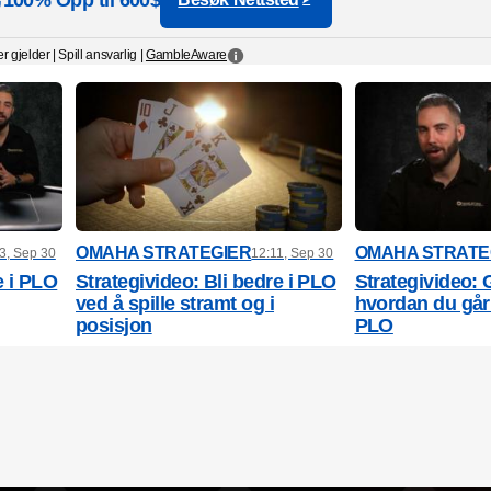
r gjelder | Spill ansvarlig |
GambleAware
OMAHA STRATEGIER
OMAHA STRATE
3, Sep 30
12:11, Sep 30
e i PLO
Strategivideo: Bli bedre i PLO
Strategivideo: 
ved å spille stramt og i
hvordan du går 
posisjon
PLO