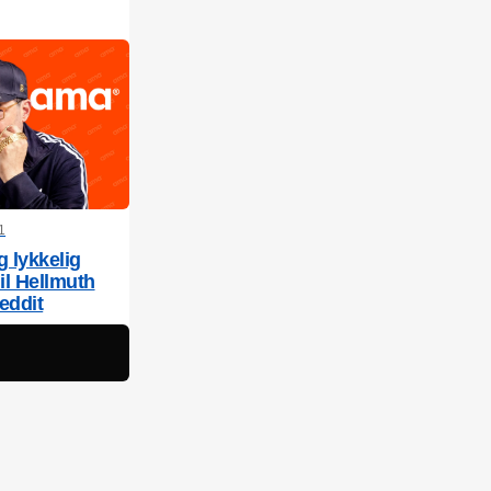
1
g lykkelig
l Hellmuth
eddit