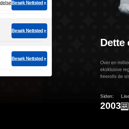
delse
Besøk Nettsted
Besøk Nettsted
Dette 
Besøk Nettsted
Over en millio
eksklusive regi
freerolls de s
Siden:
Lise
2003