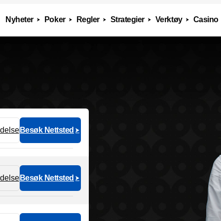
Nyheter
Poker
Regler
Strategier
Verktøy
Casino
delse
Besøk Nettsted
delse
Besøk Nettsted