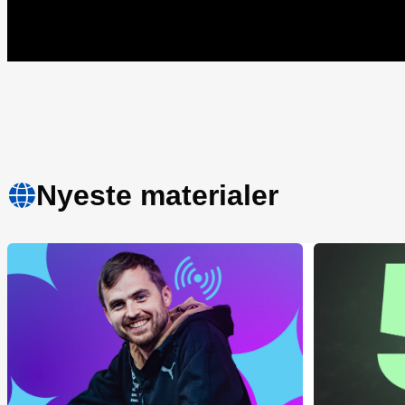
Nyeste materialer