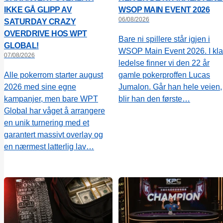
IKKE GÅ GLIPP AV
WSOP MAIN EVENT 2026
06/08/2026
SATURDAY CRAZY
OVERDRIVE HOS WPT
Bare ni spillere står igjen i
GLOBAL!
WSOP Main Event 2026. I kla
07/08/2026
ledelse finner vi den 22 år
Alle pokerrom starter august
gamle pokerproffen Lucas
2026 med sine egne
Jumalon. Går han hele veien,
kampanjer, men bare WPT
blir han den første…
Global har våget å arrangere
en unik turnering med et
garantert massivt overlay og
en nærmest latterlig lav…