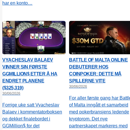
har en konto…
VYACHESLAV BALAEV
BATTLE OF MALTA ONLINE
VINNER SIN FØRSTE
DEBUTERER HOS
GGMILLION$ ETTER Å HA
COINPOKER: DETTE MÅ
ENDRET PLANENE
SPILLERNE VITE
30/06/2026
($325,319)
30/06/2026
For aller første gang har Battl
Forrige uke satt Vyacheslav
of Malta inngått et samarbeid
Balaev i kommentatorboksen
med pokerbransjens ledende
og dekket finalebordet i
kryptorom. Det nye
GGMillion$ for det
partnerskapet markeres med