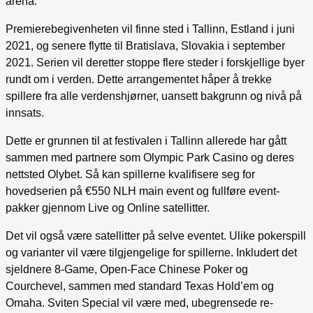
arena.
Premierebegivenheten vil finne sted i Tallinn, Estland i juni
2021, og senere flytte til Bratislava, Slovakia i september
2021. Serien vil deretter stoppe flere steder i forskjellige byer
rundt om i verden. Dette arrangementet håper å trekke
spillere fra alle verdenshjørner, uansett bakgrunn og nivå på
innsats.
Dette er grunnen til at festivalen i Tallinn allerede har gått
sammen med partnere som Olympic Park Casino og deres
nettsted Olybet. Så kan spillerne kvalifisere seg for
hovedserien på €550 NLH main event og fullføre event-
pakker gjennom Live og Online satellitter.
Det vil også være satellitter på selve eventet. Ulike pokerspill
og varianter vil være tilgjengelige for spillerne. Inkludert det
sjeldnere 8-Game, Open-Face Chinese Poker og
Courchevel, sammen med standard Texas Hold’em og
Omaha. Sviten Special vil være med, ubegrensede re-