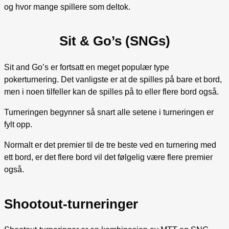
og hvor mange spillere som deltok.
Sit & Go’s (SNGs)
Sit and Go’s er fortsatt en meget populær type
pokerturnering. Det vanligste er at de spilles på bare et bord,
men i noen tilfeller kan de spilles på to eller flere bord også.
Turneringen begynner så snart alle setene i turneringen er
fylt opp.
Normalt er det premier til de tre beste ved en turnering med
ett bord, er det flere bord vil det følgelig være flere premier
også.
Shootout-turneringer