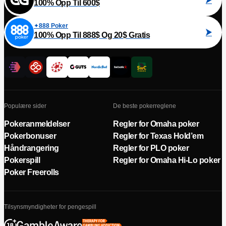
100% Opp Til 600$
888 Poker
100% Opp Til 888$ Og 20$ Gratis
Populære sider
De beste pokerreglene
Pokeranmeldelser
Regler for Omaha poker
Pokerbonuser
Regler for Texas Hold’em
Håndrangering
Regler for PLO poker
Pokerspill
Regler for Omaha Hi-Lo poker
Poker Freerolls
Tilsynsmyndigheter for pengespill