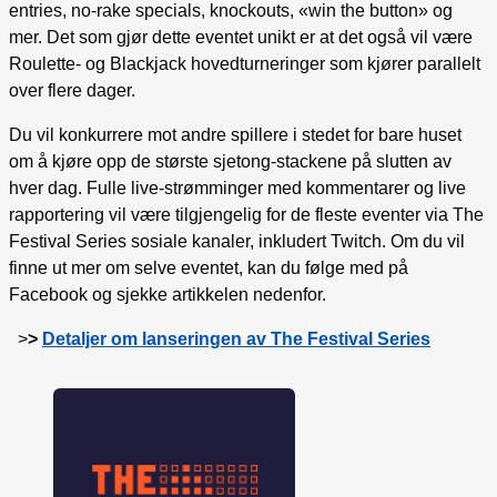
entries, no-rake specials, knockouts, «win the button» og
mer. Det som gjør dette eventet unikt er at det også vil være
Roulette- og Blackjack hovedturneringer som kjører parallelt
over flere dager.
Du vil konkurrere mot andre spillere i stedet for bare huset
om å kjøre opp de største sjetong-stackene på slutten av
hver dag. Fulle live-strømminger med kommentarer og live
rapportering vil være tilgjengelig for de fleste eventer via The
Festival Series sosiale kanaler, inkludert Twitch. Om du vil
finne ut mer om selve eventet, kan du følge med på
Facebook og sjekke artikkelen nedenfor.
>
>
Detaljer om lanseringen av The Festival Series