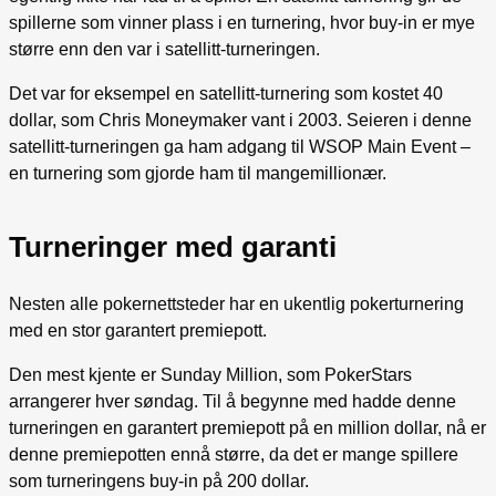
spillerne som vinner plass i en turnering, hvor buy-in er mye
større enn den var i satellitt-turneringen.
Det var for eksempel en satellitt-turnering som kostet 40
dollar, som Chris Moneymaker vant i 2003. Seieren i denne
satellitt-turneringen ga ham adgang til WSOP Main Event –
en turnering som gjorde ham til mangemillionær.
Turneringer med garanti
Nesten alle pokernettsteder har en ukentlig pokerturnering
med en stor garantert premiepott.
Den mest kjente er Sunday Million, som PokerStars
arrangerer hver søndag. Til å begynne med hadde denne
turneringen en garantert premiepott på en million dollar, nå er
denne premiepotten ennå større, da det er mange spillere
som turneringens buy-in på 200 dollar.