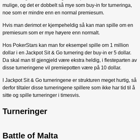
mulige, og det er dobbelt så mye som buy-in for turneringa,
noe som er mindre enn en normal premiesum.
Hvis man derimot er kjempeheldig så kan man spille om en
premiesum som er mye høyere enn normalt.
Hos PokerStars kan man for eksempel spille om 1 million
dollar i en Jackpot Sit & Go turnering der buy-in er 5 dollar.
Da skal man til gjengjeld være ekstra heldig, i flesteparten av
disse turneringene vil premiepotten være på 10 dollar.
I Jackpot Sit & Go turneringene er strukturen meget hurtig, så
derfor tiltaler disse turneringene spillere som ikke har tid til å
sitte og spille turneringer i timesvis.
Turneringer
Battle of Malta