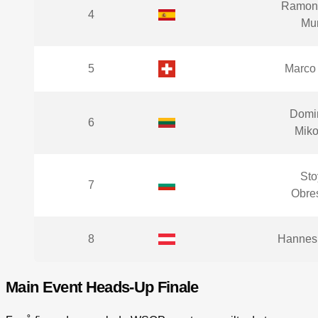
Ramon 
4
Mu
5
Marco 
Domi
6
Mikol
Sto
7
Obre
8
Hannes 
Main Event Heads-Up Finale