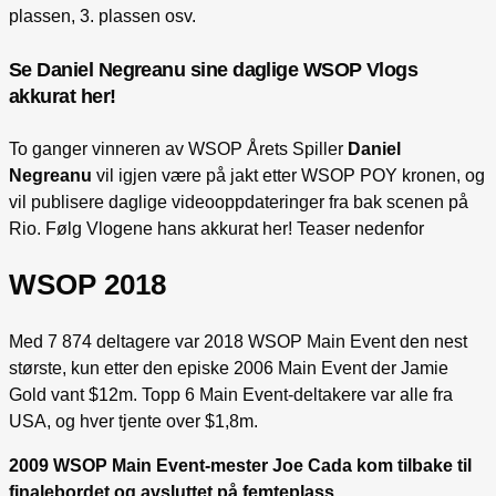
plassen, 3. plassen osv.
Se Daniel Negreanu sine daglige WSOP Vlogs
akkurat her!
To ganger vinneren av WSOP Årets Spiller
Daniel
Negreanu
vil igjen være på jakt etter WSOP POY kronen, og
vil publisere daglige videooppdateringer fra bak scenen på
Rio. Følg Vlogene hans akkurat her! Teaser nedenfor
WSOP 2018
Med 7 874 deltagere var 2018 WSOP Main Event den nest
største, kun etter den episke 2006 Main Event der Jamie
Gold vant $12m. Topp 6 Main Event-deltakere var alle fra
USA, og hver tjente over $1,8m.
2009 WSOP Main Event-mester Joe Cada kom tilbake til
finalebordet og avsluttet på femteplass.