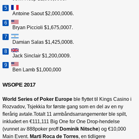
Antoine Saout $2,000,0006.
Bryan Piccioli $1,675,0007.
Damian Salas $1,425,0008.
Jack Sinclair $1,200,0009.
Ben Lamb $1,000,000
WSOPE 2017
World Series of Poker Europe
ble flyttet til Kings Casino i
Rozvadov, Tsjekkia for første gang som en del av en ny
flerårig avtale.Totalt 11 armbåndsarrangementer ble spilt,
inkludert en €111,111 Big One for One Drop-hendelse
(vunnet av 888poker proff
Dominik Nitsche
) og €10,000
Main Event.
Marti Roca de Torres
, en tidligere