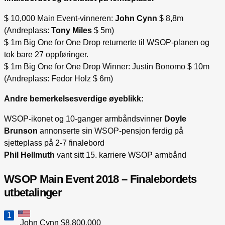
$ 10,000 Main Event-vinneren:
John Cynn
$ 8,8m
(Andreplass:
Tony Miles
$ 5m)
$ 1m Big One for One Drop returnerte til WSOP-planen og
tok bare 27 oppføringer.
$ 1m Big One for One Drop Winner: Justin Bonomo $ 10m
(Andreplass: Fedor Holz $ 6m)
Andre bemerkelsesverdige øyeblikk:
WSOP-ikonet og 10-ganger armbåndsvinner
Doyle
Brunson
annonserte sin WSOP-pensjon ferdig på
sjetteplass på 2-7 finalebord
Phil Hellmuth
vant sitt 15. karriere WSOP armbånd
WSOP Main Event 2018 – Finalebordets
utbetalinger
John Cynn $8,800,000