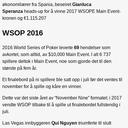
økonomilærer fra Spania, beseiret
Gianluca
Speranza
heads-up for å vinne 2017 WSOPE Main Event-
kronen og €1.115.207
WSOP 2016
2016 World Series of Poker leverte
69
hendelser som
avkortet, som alltid, av $10,000 Main Event. I alt 6 737
spillere deltok i Main Event, noe som gjorde det til den
største på fem år.
Et finalebord på ni spillere ble satt opp i juli før det ventes til
november for å spille og kåre en vinner.
Dette var det siste året av “November Nine” formatet; i 2017
vendte WSOP tilbake til å spille ut finalebordet fullstendig i
juli.
Las Vegas innbyggeren
Qui Nguyen
triumferte til slutt