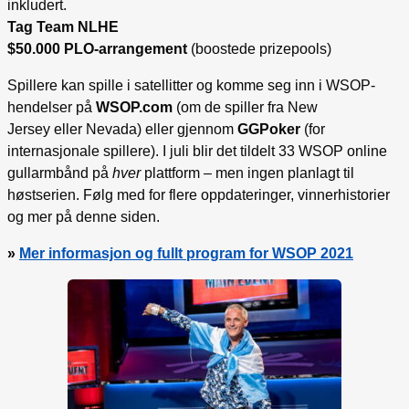
inkludert.
Tag Team NLHE
$50.000 PLO-arrangement
(boostede prizepools)
Spillere kan spille i satellitter og komme seg inn i WSOP-
hendelser på
WSOP.com
(om de spiller fra New
Jersey eller Nevada) eller gjennom
GGPoker
(for
internasjonale spillere). I juli blir det tildelt 33 WSOP online
gullarmbånd på
hver
plattform – men ingen planlagt til
høstserien. Følg med for flere oppdateringer, vinnerhistorier
og mer på denne siden.
»
Mer informasjon og fullt program for WSOP 2021