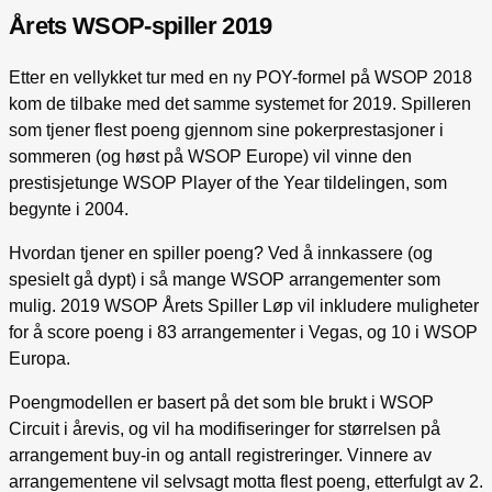
Årets WSOP-spiller 2019
Etter en vellykket tur med en ny POY-formel på WSOP 2018
kom de tilbake med det samme systemet for 2019. Spilleren
som tjener flest poeng gjennom sine pokerprestasjoner i
sommeren (og høst på WSOP Europe) vil vinne den
prestisjetunge WSOP Player of the Year tildelingen, som
begynte i 2004.
Hvordan tjener en spiller poeng? Ved å innkassere (og
spesielt gå dypt) i så mange WSOP arrangementer som
mulig. 2019 WSOP Årets Spiller Løp vil inkludere muligheter
for å score poeng i 83 arrangementer i Vegas, og 10 i WSOP
Europa.
Poengmodellen er basert på det som ble brukt i WSOP
Circuit i årevis, og vil ha modifiseringer for størrelsen på
arrangement buy-in og antall registreringer. Vinnere av
arrangementene vil selvsagt motta flest poeng, etterfulgt av 2.