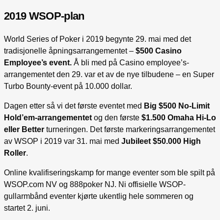
2019 WSOP-plan
World Series of Poker i 2019 begynte 29. mai med det
tradisjonelle åpningsarrangementet –
$500 Casino
Employee’s event.
Å bli med på Casino employee’s-
arrangementet den 29. var et av de nye tilbudene – en Super
Turbo Bounty-event på 10.000 dollar.
Dagen etter så vi det første eventet med
Big $500 No-Limit
Hold’em-arrangementet
og den første
$1.500 Omaha Hi-Lo
eller Better
turneringen. Det første markeringsarrangementet
av WSOP i 2019 var 31. mai med
Jubileet $50.000 High
Roller
.
Online kvalifiseringskamp for mange eventer som ble spilt på
WSOP.com NV og 888poker NJ. Ni offisielle WSOP-
gullarmbånd eventer kjørte ukentlig hele sommeren og
startet 2. juni.