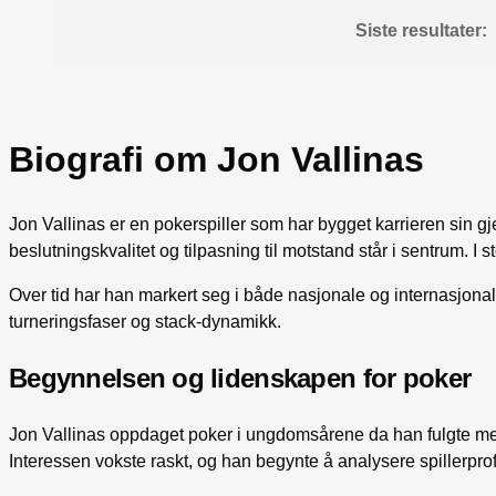
Siste resultater:
Biografi om Jon Vallinas
Jon Vallinas er en pokerspiller som har bygget karrieren sin gje
beslutningskvalitet og tilpasning til motstand står i sentrum. I 
Over tid har han markert seg i både nasjonale og internasjonale
turneringsfaser og stack-dynamikk.
Begynnelsen og lidenskapen for poker
Jon Vallinas oppdaget poker i ungdomsårene da han fulgte med
Interessen vokste raskt, og han begynte å analysere spillerprofil