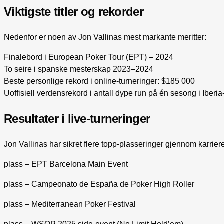
Viktigste titler og rekorder
Nedenfor er noen av Jon Vallinas mest markante meritter:
Finalebord i European Poker Tour (EPT) – 2024
To seire i spanske mesterskap 2023–2024
Beste personlige rekord i online-turneringer: $185 000
Uoffisiell verdensrekord i antall dype run på én sesong i Iberi
Resultater i live-turneringer
Jon Vallinas har sikret flere topp-plasseringer gjennom karrier
plass – EPT Barcelona Main Event
plass – Campeonato de España de Poker High Roller
plass – Mediterranean Poker Festival