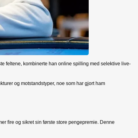
rste feltene, kombinerte han online spilling med selektive live-
trukturer og motstandstyper, noe som har gjort ham
er fire og sikret sin første store pengepremie. Denne