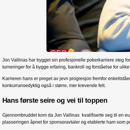
Jon Vallinas har bygget sin profesjonelle pokerkarriere steg for 
turneringer for å bygge erfaring, bankroll og forståelse for ulike
Karrieren hans er preget av jevn progresjon fremfor enkeltståend
konkurransedyktig også i større, mer krevende felt.
Hans første seire og vei til toppen
Gjennombruddet kom da Jon Vallinas kvalifiserte seg til en eu
plasseringen åpnet for sponsoravtaler og etablerte ham som prof