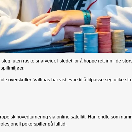
steg, uten raske snarveier. I stedet for å hoppe rett inn i de stø
 spillmiljøer.
e overskrifter. Vallinas har vist evne til å tilpasse seg ulike s
ropeisk hovedturnering via online satellitt. Han endte som numm
esjonell pokerspiller på fulltid.