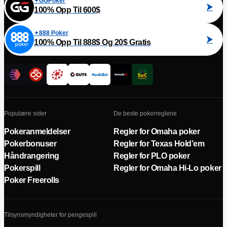
GGPoker
100% Opp Til 600$
888 Poker
100% Opp Til 888$ Og 20$ Gratis
Populære sider
De beste pokerreglene
Pokeranmeldelser
Regler for Omaha poker
Pokerbonuser
Regler for Texas Hold’em
Håndrangering
Regler for PLO poker
Pokerspill
Regler for Omaha Hi-Lo poker
Poker Freerolls
Tilsynsmyndigheter for pengespill