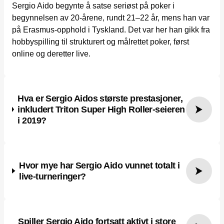
Sergio Aido begynte å satse seriøst på poker i
begynnelsen av 20-årene, rundt 21–22 år, mens han var
på Erasmus-opphold i Tyskland. Det var her han gikk fra
hobbyspilling til strukturert og målrettet poker, først
online og deretter live.
Hva er Sergio Aidos største prestasjoner,
inkludert Triton Super High Roller-seieren
i 2019?
Hvor mye har Sergio Aido vunnet totalt i
live-turneringer?
Spiller Sergio Aido fortsatt aktivt i store