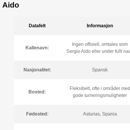
Aido
Datafelt
Informasjon
Ingen offisiell, omtales som
Kallenavn:
Sergio Aido eller under fullt na
Nasjonalitet:
Spansk
Fleksibelt, ofte i områder me
Bosted:
gode turneringsmuligheter
Fødested:
Asturias, Spania