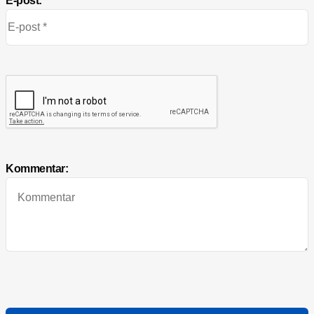
E-post:
Kommentar: