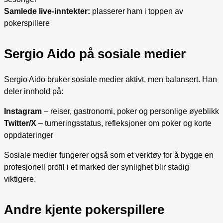
Samlede live-inntekter:
plasserer ham i toppen av
pokerspillere
Sergio Aido på sosiale medier
Sergio Aido bruker sosiale medier aktivt, men balansert. Han
deler innhold på:
Instagram
– reiser, gastronomi, poker og personlige øyeblikk
Twitter/X
– turneringsstatus, refleksjoner om poker og korte
oppdateringer
Sosiale medier fungerer også som et verktøy for å bygge en
profesjonell profil i et marked der synlighet blir stadig
viktigere.
Andre kjente pokerspillere