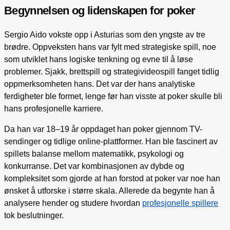
Begynnelsen og lidenskapen for poker
Sergio Aido vokste opp i Asturias som den yngste av tre
brødre. Oppveksten hans var fylt med strategiske spill, noe
som utviklet hans logiske tenkning og evne til å løse
problemer. Sjakk, brettspill og strategivideospill fanget tidlig
oppmerksomheten hans. Det var der hans analytiske
ferdigheter ble formet, lenge før han visste at poker skulle bli
hans profesjonelle karriere.
Da han var 18–19 år oppdaget han poker gjennom TV-
sendinger og tidlige online-plattformer. Han ble fascinert av
spillets balanse mellom matematikk, psykologi og
konkurranse. Det var kombinasjonen av dybde og
kompleksitet som gjorde at han forstod at poker var noe han
ønsket å utforske i større skala. Allerede da begynte han å
analysere hender og studere hvordan
profesjonelle spillere
tok beslutninger.