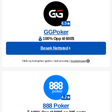
4.5
GGPoker
100% Opp til 600$
Besøk Nettsted
Vilkår og betingelser gjelder | Spill ansvarlig |
GambleAware
4.2
888 Poker