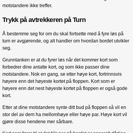
motstandere ikke treffer.
Trykk på avtrekkeren på Turn
Å bestemme seg for om du skal fortsette med å fyre løs på
turn er avgjørende, og alt handler om hvordan bordet utvikler
seg.
Grunntanken er at du fyrer løs når det kommer kort som
forbedrer dine antatte kort, og som ikke passer dine
motstandere. Nok en gang, se etter høye kort, fortrinnsvis
høyere enn det høyeste kortet på floppen. Kort som er
høyere enn det nest høyeste kortet på floppen er også gode
kort.
Etter at dine motstandere synte ditt bud på floppen så vil en
stor del av dem ha mellomhøye eller høye par. Høye kort vil
gjøre disse hendene mer sårbare.