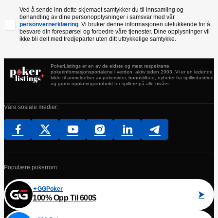
Ved å sende inn dette skjemaet samtykker du til innsamling og
behandling av dine personopplysninger i samsvar med vår
personvernerklæring
. Vi bruker denne informasjonen utelukkende for å
besvare din forespørsel og forbedre våre tjenester. Dine opplysninger vil
ikke bli delt med tredjeparter uten ditt uttrykkelige samtykke.
PokerListings er en av de eldste og mest respekterte
pokerinformasjonsportalene i verden, aktiv siden 2003. Vi er en ledende
kilde til anmeldelser av pokersider, bonustilbud, nyheter fra spillindustrien
og gratis opplæringsinnhold for spillere på alle nivåer.
Våre sosiale medier:
Populære pokerrom:
GGPoker
100% Opp Til 600$