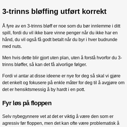
3-trinns bløffing utført korrekt
Å fyre av en 3-trinns bløff er noe som du bør innlemme i ditt
spill, fordi du vil ikke bare vinne penger når du ikke har en
hånd, du vil også få godt betalt når du byr i hver budrunde
med nuts.
Men hvis dette blir gjort uten plan, uten å forstå hvorfor du 3-
trinns bløffer, så kan det få alvorlige følger.
Fordi vi antar at disse ideene er nye for deg så skal vi gjøre
det enkelt og fokusere på enkle måter for deg til å avgjøre om
det er hensiktsmessig å by hardt i en pott.
Fyr løs på floppen
Selv nybegynnere vet at det er viktig å være den som er
agressiv før floppen, men det kan ofte være problematisk å