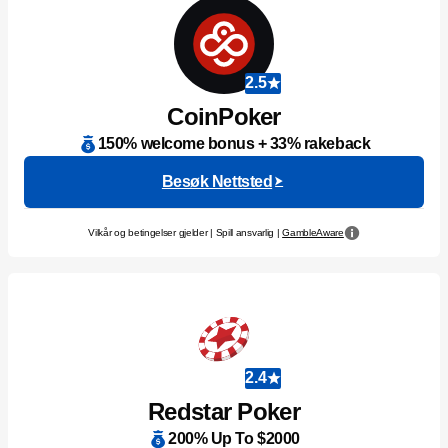
2.5
CoinPoker
150% welcome bonus + 33% rakeback
Besøk Nettsted
Vilkår og betingelser gjelder | Spill ansvarlig |
GambleAware
2.4
Redstar Poker
200% Up To $2000