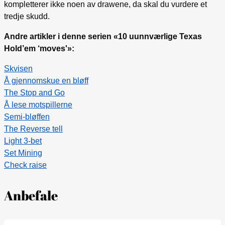
kompletterer ikke noen av drawene, da skal du vurdere et
tredje skudd.
Andre artikler i denne serien «10 uunnværlige Texas
Hold’em ‘moves'»:
Skvisen
Å gjennomskue en bløff
The Stop and Go
Å lese motspillerne
Semi-bløffen
The Reverse tell
Light 3-bet
Set Mining
Check raise
Anbefale