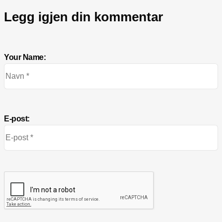
Legg igjen din kommentar
Your Name:
E-post: