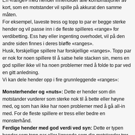
En «range» med hender inneholder alle kombinasjoner av
kort, som en motstander vil spille på akkurat den samme
måten.
For eksempel, laveste tress og topp to par er begge sterke
hender og vil passe inn i de fleste spilleres «range» for
verdibetting. Ess høy eller ingenting overhodet, vil på den
andre siden finnes i deres bløffe «ranges».
Husk, forskjellige spillere har forskjellige «ranges». Topp par
er nok for noen spillere til å satse hele stacken sin, mens en
god spiller ikke vil ha noen problemer med å folde to par ved
en gitt anledning.
Vi kan dele hender opp i fire grunnleggende «ranges»:
Monsterhender og «nuts»:
Dette er hender som din
motstander vurderer som sterke nok til å bette eller høyne
med, og som han ikke har noen problemer med å gå all-in
med. For de fleste spillere er tress eller bedre en
monsterhånd.
Ferdige hender med god verdi ved syn:
Dette er typen