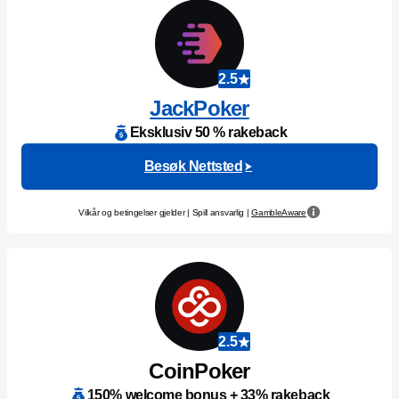
2.5
JackPoker
Eksklusiv 50 % rakeback
Besøk Nettsted
Vilkår og betingelser gjelder | Spill ansvarlig |
GambleAware
2.5
CoinPoker
150% welcome bonus + 33% rakeback