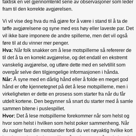
faktisk en vel gjennomtenkt serie av observasjoner som leder
fram til den korrekte avgjørelsen.
Vi vil vise deg hva du må gjøre for å være i stand til å ta de
tøffe avgjørelsene og syne med ess høy eller laveste par. Det
vil ikke bare imponere de andre spillerne, men det vil også
føre til at du vinner mer penger.
Hva:
Når folk snakker om å lese motspillerne så refererer de
til det å ta en korrekt avgjørelse, og det endatil en ekstremt
vanskelig avgjørelse, og utføre dette med en selvtillit som
overgår selve den tilgjengelige informasjonen i hånda.
Når:
Å syne med en dårlig hånd eller å folde en meget god
hånd er ofte kjennetegnet på det å lese motspillerne, men i
virkeligheten er dette en prosess som starter fra når du får
utdelt kortene. Den begynner så snart du starter med å samle
sammen bitene i puslespillet.
Hvor:
Det å lese motspillerne forekommer når som helst og
hvor som helst i hvilken som helst poker sammenheng. Når
du nagler fast din motstander fordi du vet nøyaktig hvilke kort