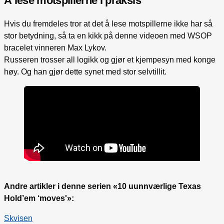
Å lese motspillerne i praksis
Hvis du fremdeles tror at det å lese motspillerne ikke har så
stor betydning, så ta en kikk på denne videoen med WSOP
bracelet vinneren Max Lykov.
Russeren trosser all logikk og gjør et kjempesyn med konge
høy. Og han gjør dette synet med stor selvtillit.
Andre artikler i denne serien «10 uunnværlige Texas
Hold’em ‘moves'»:
Skvisen