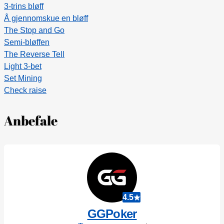
3-trins bløff
Å gjennomskue en bløff
The Stop and Go
Semi-bløffen
The Reverse Tell
Light 3-bet
Set Mining
Check raise
Anbefale
4.5
GGPoker