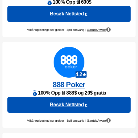
100% Opp til 600$
Besøk Nettsted
Vilkår og betingelser gjelder | Spill ansvarlig |
GambleAware
4.2
888 Poker
100% Opp til 888$ og 20$ gratis
Besøk Nettsted
Vilkår og betingelser gjelder | Spill ansvarlig |
GambleAware