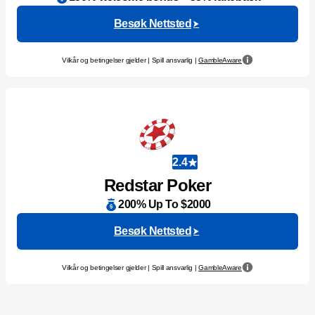
Besøk Nettsted
Vilkår og betingelser gjelder | Spill ansvarlig |
GambleAware
2.4
Redstar Poker
200% Up To $2000
Besøk Nettsted
Vilkår og betingelser gjelder | Spill ansvarlig |
GambleAware