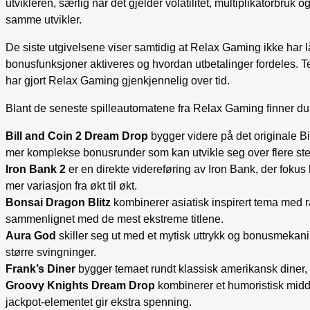
utvikleren, særlig når det gjelder volatilitet, multiplikatorbruk
samme utvikler.
De siste utgivelsene viser samtidig at Relax Gaming ikke har lå
bonusfunksjoner aktiveres og hvordan utbetalinger fordeles. T
har gjort Relax Gaming gjenkjennelig over tid.
Blant de seneste spilleautomatene fra Relax Gaming finner du
Bill and Coin 2 Dream Drop
bygger videre på det originale B
mer komplekse bonusrunder som kan utvikle seg over flere ste
Iron Bank 2
er en direkte videreføring av Iron Bank, der fokus 
mer variasjon fra økt til økt.
Bonsai Dragon Blitz
kombinerer asiatisk inspirert tema med ra
sammenlignet med de mest ekstreme titlene.
Aura God
skiller seg ut med et mytisk uttrykk og bonusmekanik
større svingninger.
Frank’s Diner
bygger temaet rundt klassisk amerikansk diner, 
Groovy Knights Dream Drop
kombinerer et humoristisk midd
jackpot-elementet gir ekstra spenning.