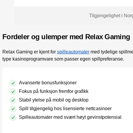
Tilgjengelighet i Nor
Fordeler og ulemper med Relax Gaming
Relax Gaming er kjent for
spilleautomater
med tydelige spillmek
type kasinoprogramvare som passer egen spillpreferanse.
Avanserte bonusfunksjoner
Fokus på funksjon fremfor grafikk
Stabil ytelse på mobil og desktop
Spill tilgjengelig hos lisensierte nettcasinoer
Spilleautomater med svært høyt gevinstpotensial