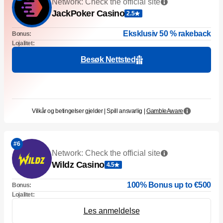
Network: Check the official site
JackPoker Casino
2.5
Eksklusiv 50 % rakeback
Bonus:
Lojalitet:
Besøk Nettsted
Vilkår og betingelser gjelder | Spill ansvarlig |
GambleAware
#6
Network: Check the official site
Wildz Casino
4.5
100% Bonus up to €500
Bonus:
Lojalitet:
Les anmeldelse