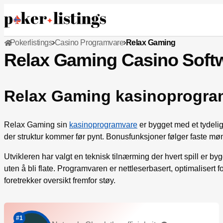
Pokerlistings
Casino Programvare
Relax Gaming
Relax Gaming Casino Softwar
Relax Gaming kasinoprogra
Relax Gaming sin
kasinoprogramvare
er bygget med et tydelig
der struktur kommer før pynt. Bonusfunksjoner følger faste mønstr
Utvikleren har valgt en teknisk tilnærming der hvert spill er by
uten å bli flate. Programvaren er nettleserbasert, optimalisert 
foretrekker oversikt fremfor støy.
#1