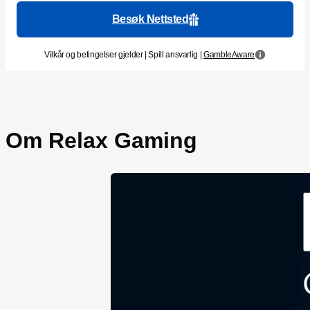
Besøk Nettsted
Vilkår og betingelser gjelder | Spill ansvarlig |
GambleAware
Om Relax Gaming