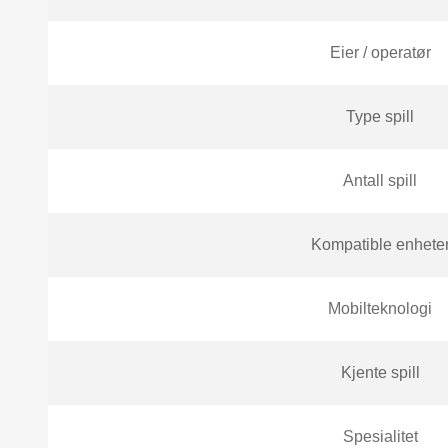
Eier / operatør
Type spill
Antall spill
Kompatible enhete
Mobilteknologi
Kjente spill
Spesialitet