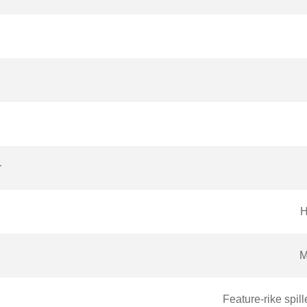
r
H
M
Feature-rike spil