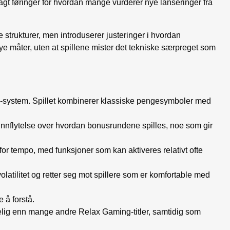
r lagt føringer for hvordan mange vurderer nye lanseringer fra
 strukturer, men introduserer justeringer i hvordan
e måter, uten at spillene mister det tekniske særpreget som
op-system. Spillet kombinerer klassiske pengesymboler med
e innflytelse over hvordan bonusrundene spilles, noe som gir
for tempo, med funksjoner som kan aktiveres relativt ofte
latilitet og retter seg mot spillere som er komfortable med
 å forstå.
elig enn mange andre Relax Gaming-titler, samtidig som