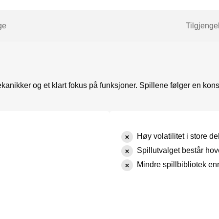
ge
Tilgjenge
anikker og et klart fokus på funksjoner. Spillene følger en kons
Høy volatilitet i store de
Spillutvalget består ho
Mindre spillbibliotek e