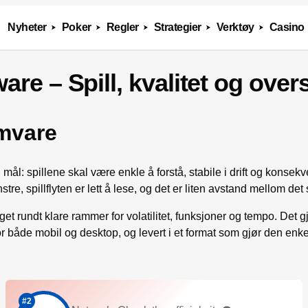
Nyheter
Poker
Regler
Strategier
Verktøy
Casino
e – Spill, kvalitet og overs
mvare
 mål: spillene skal være enkle å forstå, stabile i drift og konse
e, spillflyten er lett å lese, og det er liten avstand mellom det s
gget rundt klare rammer for volatilitet, funksjoner og tempo. Det g
for både mobil og desktop, og levert i et format som gjør den enke
#2