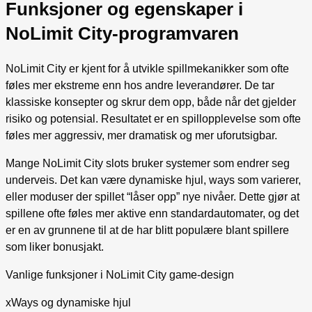
Funksjoner og egenskaper i
NoLimit City-programvaren
NoLimit City er kjent for å utvikle spillmekanikker som ofte
føles mer ekstreme enn hos andre leverandører. De tar
klassiske konsepter og skrur dem opp, både når det gjelder
risiko og potensial. Resultatet er en spillopplevelse som ofte
føles mer aggressiv, mer dramatisk og mer uforutsigbar.
Mange NoLimit City slots bruker systemer som endrer seg
underveis. Det kan være dynamiske hjul, ways som varierer,
eller moduser der spillet “låser opp” nye nivåer. Dette gjør at
spillene ofte føles mer aktive enn standardautomater, og det
er en av grunnene til at de har blitt populære blant spillere
som liker bonusjakt.
Vanlige funksjoner i NoLimit City game-design
xWays og dynamiske hjul