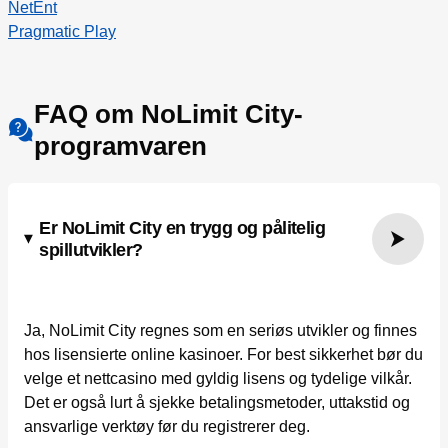
NetEnt
Pragmatic Play
FAQ om NoLimit City-
programvaren
Er NoLimit City en trygg og pålitelig
spillutvikler?
Ja, NoLimit City regnes som en seriøs utvikler og finnes
hos lisensierte online kasinoer. For best sikkerhet bør du
velge et nettcasino med gyldig lisens og tydelige vilkår.
Det er også lurt å sjekke betalingsmetoder, uttakstid og
ansvarlige verktøy før du registrerer deg.