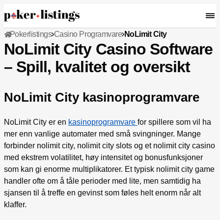
Pokerlistings
Casino Programvare
NoLimit City
NoLimit City Casino Software
– Spill, kvalitet og oversikt
NoLimit City kasinoprogramvare
NoLimit City er en
kasinoprogramvare
for spillere som vil ha
mer enn vanlige automater med små svingninger. Mange
forbinder nolimit city, nolimit city slots og et nolimit city casino
med ekstrem volatilitet, høy intensitet og bonusfunksjoner
som kan gi enorme multiplikatorer. Et typisk nolimit city game
handler ofte om å tåle perioder med lite, men samtidig ha
sjansen til å treffe en gevinst som føles helt enorm når alt
klaffer.