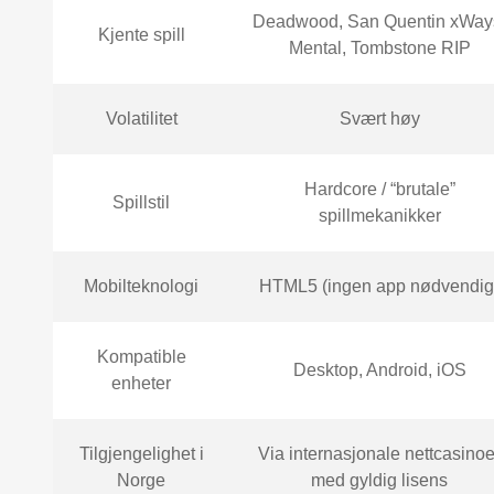
Deadwood, San Quentin xWay
Kjente spill
Mental, Tombstone RIP
Volatilitet
Svært høy
Hardcore / “brutale”
Spillstil
spillmekanikker
Mobilteknologi
HTML5 (ingen app nødvendig
Kompatible
Desktop, Android, iOS
enheter
Tilgjengelighet i
Via internasjonale nettcasinoe
Norge
med gyldig lisens