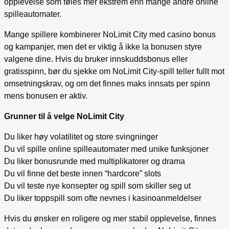
opplevelse som føles mer ekstrem enn mange andre online
spilleautomater.
Mange spillere kombinerer NoLimit City med casino bonus
og kampanjer, men det er viktig å ikke la bonusen styre
valgene dine. Hvis du bruker innskuddsbonus eller
gratisspinn, bør du sjekke om NoLimit City-spill teller fullt mot
omsetningskrav, og om det finnes maks innsats per spinn
mens bonusen er aktiv.
Grunner til å velge NoLimit City
Du liker høy volatilitet og store svingninger
Du vil spille online spilleautomater med unike funksjoner
Du liker bonusrunde med multiplikatorer og drama
Du vil finne det beste innen “hardcore” slots
Du vil teste nye konsepter og spill som skiller seg ut
Du liker toppspill som ofte nevnes i kasinoanmeldelser
Hvis du ønsker en roligere og mer stabil opplevelse, finnes