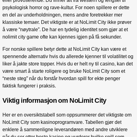
eller provoserende. Du finner alt fra western og fengsel til
psykologisk horror og rave-kultur. For noen spillere er dette
en del av underholdningen, mens andre foretrekker mer
klassiske temaer. Det viktigste er at NoLimit City ikke prøver
å være “nøytrale”. De har en tydelig identitet som gjør at et
nolimit city game ofte kan kjennes igjen på få sekunder.
For norske spillere betyr dette at NoLimit City kan være et
spennende alternativ hvis du allerede kjenner til volatilitet og
liker å jakte store topper. Hvis du er helt ny til casino, kan det
være smart å starte roligere og bruke NoLimit City som et
“neste steg” når du forstår hvordan spill for ekte penger
faktisk fungerer i praksis.
Viktig informasjon om NoLimit City
Her er en oversiktstabell som oppsummerer det viktigste om
NoLimit City som kasinoprogramvare. Tabellen gjør det
enklere å sammenligne leverandøren med andre utviklere
når du ser etter beste kasino og vurderer hvilke spill som