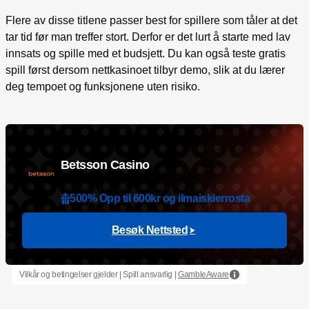
Flere av disse titlene passer best for spillere som tåler at det
tar tid før man treffer stort. Derfor er det lurt å starte med lav
innsats og spille med et budsjett. Du kan også teste gratis
spill først dersom nettkasinoet tilbyr demo, slik at du lærer
deg tempoet og funksjonene uten risiko.
Betsson Casino
500% Opp til 600kr og ilmaiskierrosta
Besøk Nettsted
Vilkår og betingelser gjelder | Spill ansvarlig |
GambleAware