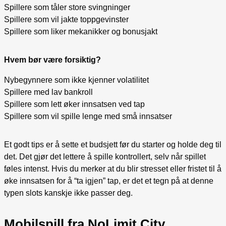
Spillere som tåler store svingninger
Spillere som vil jakte toppgevinster
Spillere som liker mekanikker og bonusjakt
Hvem bør være forsiktig?
Nybegynnere som ikke kjenner volatilitet
Spillere med lav bankroll
Spillere som lett øker innsatsen ved tap
Spillere som vil spille lenge med små innsatser
Et godt tips er å sette et budsjett før du starter og holde deg til
det. Det gjør det lettere å spille kontrollert, selv når spillet
føles intenst. Hvis du merker at du blir stresset eller fristet til å
øke innsatsen for å “ta igjen” tap, er det et tegn på at denne
typen slots kanskje ikke passer deg.
Mobilspill fra NoLimit City