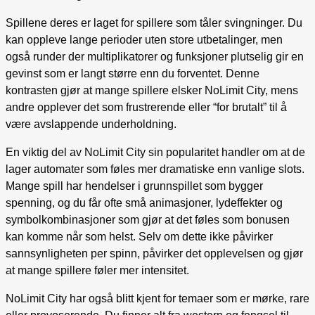
Spillene deres er laget for spillere som tåler svingninger. Du
kan oppleve lange perioder uten store utbetalinger, men
også runder der multiplikatorer og funksjoner plutselig gir en
gevinst som er langt større enn du forventet. Denne
kontrasten gjør at mange spillere elsker NoLimit City, mens
andre opplever det som frustrerende eller “for brutalt” til å
være avslappende underholdning.
En viktig del av NoLimit City sin popularitet handler om at de
lager automater som føles mer dramatiske enn vanlige slots.
Mange spill har hendelser i grunnspillet som bygger
spenning, og du får ofte små animasjoner, lydeffekter og
symbolkombinasjoner som gjør at det føles som bonusen
kan komme når som helst. Selv om dette ikke påvirker
sannsynligheten per spinn, påvirker det opplevelsen og gjør
at mange spillere føler mer intensitet.
NoLimit City har også blitt kjent for temaer som er mørke, rare