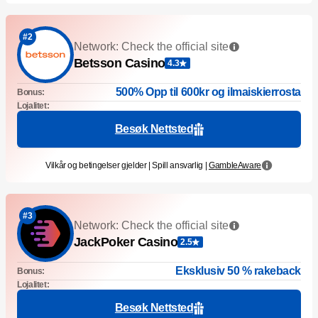
#2
Network: Check the official site
Betsson Casino
4.3
500% Opp til 600kr og ilmaiskierrosta
Bonus:
Lojalitet:
Besøk Nettsted
Vilkår og betingelser gjelder | Spill ansvarlig |
GambleAware
#3
Network: Check the official site
JackPoker Casino
2.5
Eksklusiv 50 % rakeback
Bonus:
Lojalitet:
Besøk Nettsted