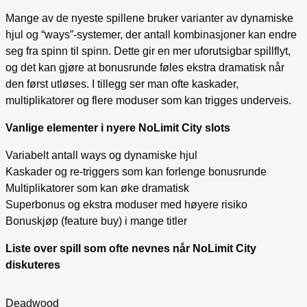
Mange av de nyeste spillene bruker varianter av dynamiske
hjul og “ways”-systemer, der antall kombinasjoner kan endre
seg fra spinn til spinn. Dette gir en mer uforutsigbar spillflyt,
og det kan gjøre at bonusrunde føles ekstra dramatisk når
den først utløses. I tillegg ser man ofte kaskader,
multiplikatorer og flere moduser som kan trigges underveis.
Vanlige elementer i nyere NoLimit City slots
Variabelt antall ways og dynamiske hjul
Kaskader og re-triggers som kan forlenge bonusrunde
Multiplikatorer som kan øke dramatisk
Superbonus og ekstra moduser med høyere risiko
Bonuskjøp (feature buy) i mange titler
Liste over spill som ofte nevnes når NoLimit City
diskuteres
Deadwood