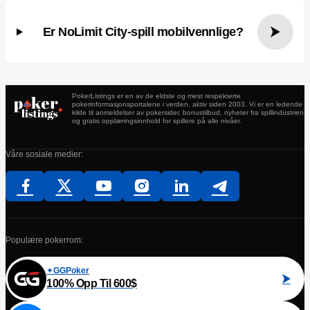
Er NoLimit City-spill mobilvennlige?
PokerListings er en av de eldste og mest respekterte
pokerinformasjonsportalene i verden, aktiv siden 2003. Vi er en ledende
kilde til anmeldelser av pokersider, bonustilbud, nyheter fra spillindustrien
og gratis opplæringsinnhold for spillere på alle nivåer.
Våre sosiale medier:
Populære pokerrom:
GGPoker
100% Opp Til 600$