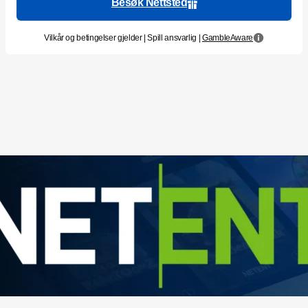
Besøk Nettsted
Vilkår og betingelser gjelder | Spill ansvarlig |
GambleAware