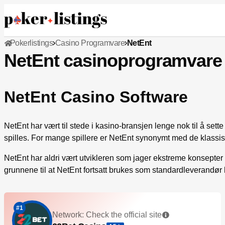
Pokerlistings
Casino Programvare
NetEnt
NetEnt casinoprogramvare –
NetEnt Casino Software
NetEnt har vært til stede i kasino-bransjen lenge nok til å se
spilles. For mange spillere er NetEnt synonymt med de klassisk
NetEnt har aldri vært utvikleren som jager ekstreme konsepter el
grunnene til at NetEnt fortsatt brukes som standardleverand
#1
Network: Check the official site