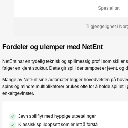
Spesialitet
Tilgjengelighet i Nor
Fordeler og ulemper med NetEnt
NetEnt har en tydelig teknisk og spillmessig profil som skiller
følger en kjent struktur. Dette gir spill der tempoet er jevnt, o
Mange av NetEnt sine automater legger hovedvekten på hovedsp
spins og mindre multiplikatorer brukes ofte for å holde spillet 
enkeltgevinster.
Jevn spillflyt med hyppige utbetalinger
Klassisk spilloppsett som er lett å forstå