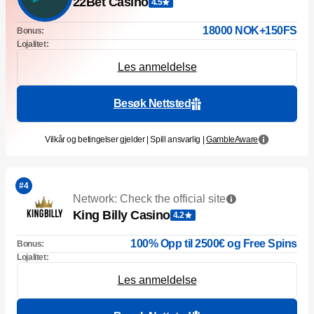
22Bet Casino
4.5
18000 NOK+150FS
Bonus:
Lojalitet:
Les anmeldelse
Besøk Nettsted
Vilkår og betingelser gjelder | Spill ansvarlig |
GambleAware
#4
Network: Check the official site
King Billy Casino
4.2
100% Opp til 2500€ og Free Spins
Bonus:
Lojalitet:
Les anmeldelse