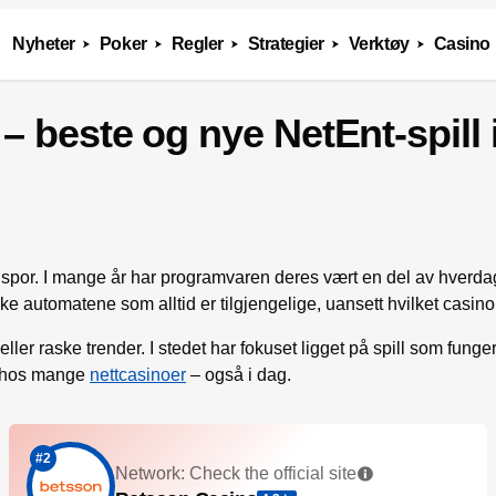
Nyheter
Poker
Regler
Strategier
Verktøy
Casino
 beste og nye NetEnt-spill 
tte spor. I mange år har programvaren deres vært en del av hverd
e automatene som alltid er tilgjengelige, uansett hvilket casin
ler raske trender. I stedet har fokuset ligget på spill som fungere
ør hos mange
nettcasinoer
– også i dag.
#2
Network: Check the official site