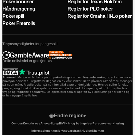
Pokerbonuser
Regler for Texas Hold’em
Håndrangering
Regler for PLO poker
Pokerspill
Regler for Omaha Hi-Lo poker
Poker Freerolls
Tilsynsmyndigheter for pengespill
Dette nettstedet er godkjent av
Advarsel:
Mange av lenkene på no.pokerlistings.com er tilknyttede lenker, og vi kan motta en
provisjon dersom du registrerer deg via en av våre lenker. Dette påvirker ikke våre vurderinger
på noen måte. Å spille poker på nett bør alltid være underholdende. Hvis du spiller for ekte
penger, sørg for at du ikke spiller for mer enn du har råd til å tape, og at du kun spiller hos
trygge og regulerte operatører. Alle operatører som er oppført av PokerListings har lisens og
er helt trygge å spille hos.
Endre region
Om oss
Kontakt oss
Ansvarlig spill
Vilkår og betingelser
Personvernerklæring
Informasjonskapsler
Ansvarsfraskrivelse
Sitemap