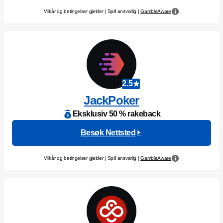
Vilkår og betingelser gjelder | Spill ansvarlig |
GambleAware
2.5
JackPoker
Eksklusiv 50 % rakeback
Besøk Nettsted
Vilkår og betingelser gjelder | Spill ansvarlig |
GambleAware