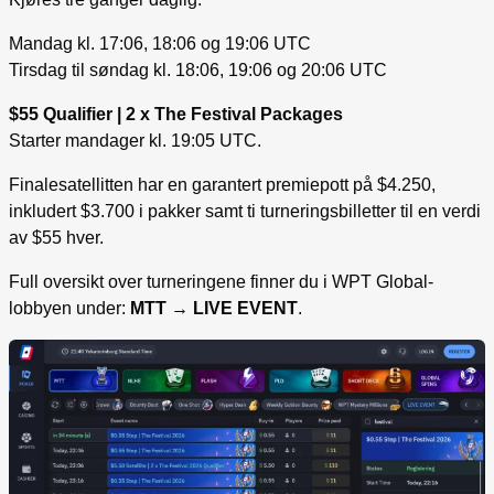
Mandag kl. 17:06, 18:06 og 19:06 UTC
Tirsdag til søndag kl. 18:06, 19:06 og 20:06 UTC
$55 Qualifier | 2 x The Festival Packages
Starter mandager kl. 19:05 UTC.
Finalesatellitten har en garantert premiepott på $4.250,
inkludert $3.700 i pakker samt ti turneringsbilletter til en verdi
av $55 hver.
Full oversikt over turneringene finner du i WPT Global-
lobbyen under:
MTT → LIVE EVENT
.