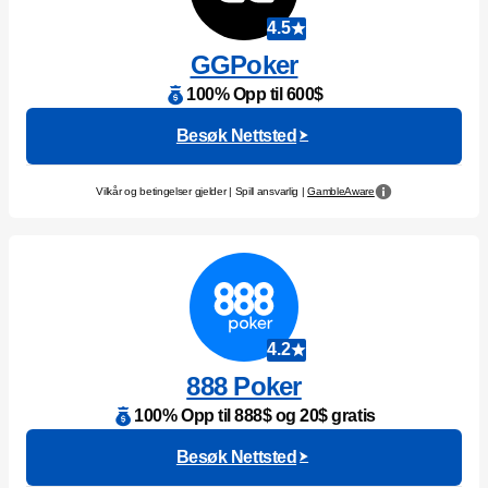
4.5
GGPoker
100% Opp til 600$
Besøk Nettsted
Vilkår og betingelser gjelder | Spill ansvarlig |
GambleAware
4.2
888 Poker
100% Opp til 888$ og 20$ gratis
Besøk Nettsted