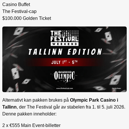
Casino Buffet
The Festival-cap
$100.000 Golden Ticket
Alternativt kan pakken brukes på
Olympic Park Casino i
Tallinn
, der The Festival går av stabelen fra 1. til 5. juli 2026.
Denne pakken inneholder:
2 x €555 Main Event-billetter