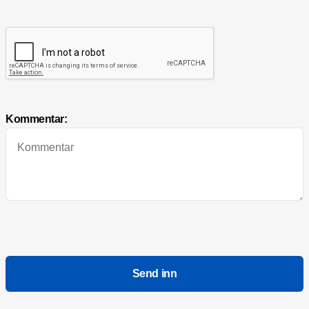
Kommentar: