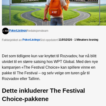
PokerListings
Redaksjonsteam
PokerListings
11/05/2026 · 1 Minutters lesning
Faktasjekket av:
Sist oppdatert:
Det som tidligere kun var knyttet til Rozvadov, har nå blitt
utvidet til en større satsing hos WPT Global. Med den nye
kampanjen «The Festival Choice» kan spillere vinne en
pakke til The Festival – og selv velge om turen går til
Rozvadov eller Tallinn.
Dette inkluderer The Festival
Choice-pakkene