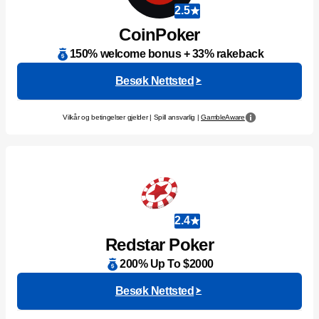
2.5
CoinPoker
150% welcome bonus + 33% rakeback
Besøk Nettsted
Vilkår og betingelser gjelder | Spill ansvarlig |
GambleAware
2.4
Redstar Poker
200% Up To $2000
Besøk Nettsted