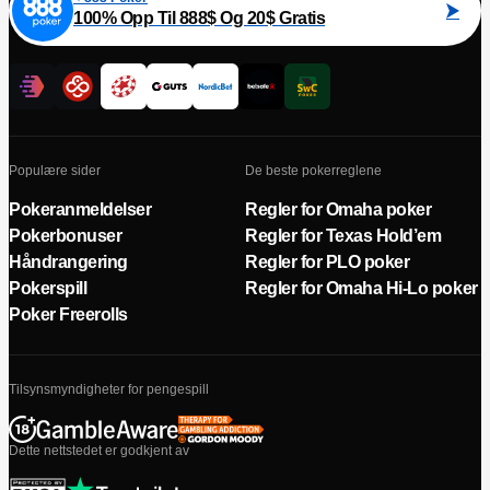
100% Opp Til 888$ Og 20$ Gratis
Populære sider
De beste pokerreglene
Pokeranmeldelser
Regler for Omaha poker
Pokerbonuser
Regler for Texas Hold’em
Håndrangering
Regler for PLO poker
Pokerspill
Regler for Omaha Hi-Lo poker
Poker Freerolls
Tilsynsmyndigheter for pengespill
Dette nettstedet er godkjent av