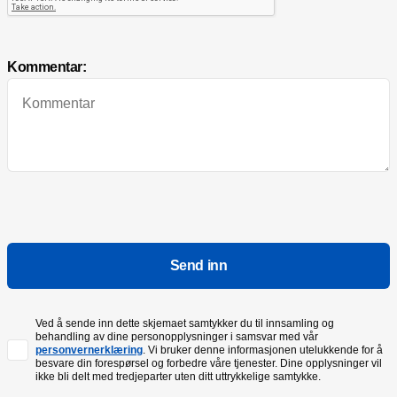
Kommentar:
Ved å sende inn dette skjemaet samtykker du til innsamling og
behandling av dine personopplysninger i samsvar med vår
personvernerklæring
. Vi bruker denne informasjonen utelukkende for å
besvare din forespørsel og forbedre våre tjenester. Dine opplysninger vil
ikke bli delt med tredjeparter uten ditt uttrykkelige samtykke.