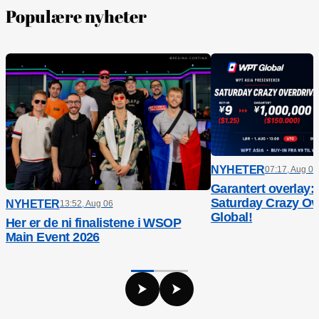
Populære nyheter
NYHETER
07:17, Aug 07
Garantert overlay: 
Saturday Crazy Ov
NYHETER
13:52, Aug 06
Global!
Her er de ni finalistene i WSOP
Main Event 2026