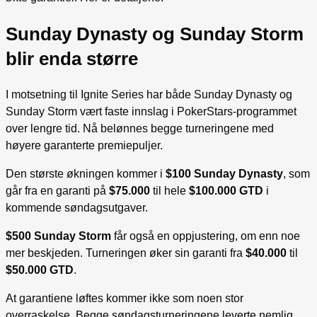
Sunday Dynasty og Sunday Storm
blir enda større
I motsetning til Ignite Series har både Sunday Dynasty og
Sunday Storm vært faste innslag i PokerStars-programmet
over lengre tid. Nå belønnes begge turneringene med
høyere garanterte premiepuljer.
Den største økningen kommer i
$100 Sunday Dynasty
, som
går fra en garanti på
$75.000
til hele
$100.000 GTD
i
kommende søndagsutgaver.
$500 Sunday Storm
får også en oppjustering, om enn noe
mer beskjeden. Turneringen øker sin garanti fra
$40.000
til
$50.000 GTD
.
At garantiene løftes kommer ikke som noen stor
overraskelse. Begge søndagsturneringene leverte nemlig