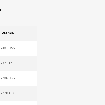
el.
Premie
$481,199
$371,055
$286,122
$220,630