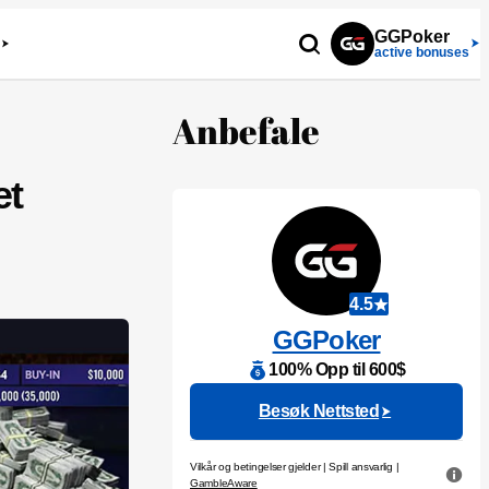
GGPoker
active bonuses
Anbefale
et
4.5
GGPoker
100% Opp til 600$
Besøk Nettsted
Vilkår og betingelser gjelder | Spill ansvarlig |
GambleAware