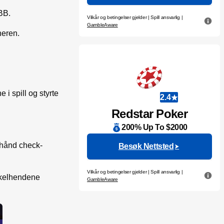
 BB.
Vilkår og betingelser gjelder | Spill ansvarlig |
GambleAware
neren.
 i spill og styrte
2.4
Redstar Poker
200% Up To $2000
e hånd check-
Besøk Nettsted
Vilkår og betingelser gjelder | Spill ansvarlig |
kkelhendene
GambleAware