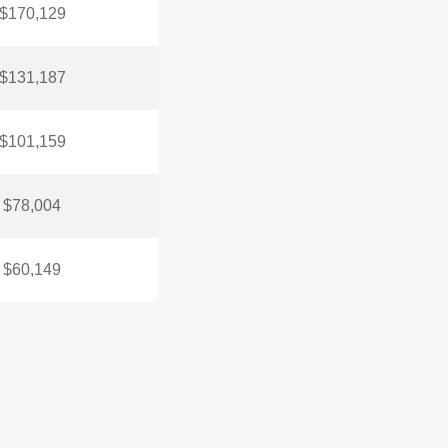
$170,129
$131,187
$101,159
$78,004
$60,149