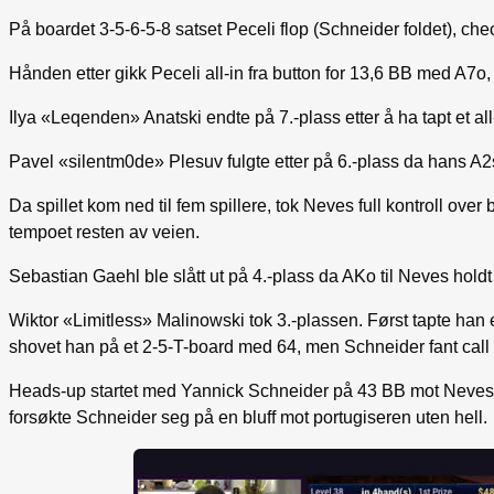
På boardet 3-5-6-5-8 satset Peceli flop (Schneider foldet), che
Hånden etter gikk Peceli all-in fra button for 13,6 BB med A7o,
Ilya «Leqenden» Anatski endte på 7.-plass etter å ha tapt et a
Pavel «silentm0de» Plesuv fulgte etter på 6.-plass da hans A2
Da spillet kom ned til fem spillere, tok Neves full kontroll over
tempoet resten av veien.
Sebastian Gaehl ble slått ut på 4.-plass da AKo til Neves hold
Wiktor «Limitless» Malinowski tok 3.-plassen. Først tapte han 
shovet han på et 2-5-T-board med 64, men Schneider fant call
Heads-up startet med Yannick Schneider på 43 BB mot Neves s
forsøkte Schneider seg på en bluff mot portugiseren uten hell.