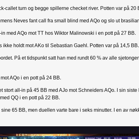
ck-callet turn og begge spillerne checket river. Potten var på 20
 mens Neves fant call fra small blind med AQo og slo ut brasilia
ll-in med AQo mot TT hos Wiktor Malinowski i en pott på 27 BB.
s ikke holdt mot AKo til Sebastian Gaehl. Potten var på 14,5 BB.
 bordet. På et tidspunkt satt han med rundt 60 % av alle sjetongene
t mot AQo i en pott på 24 BB.
et stort all-in på 45 BB med AJo mot Schneiders AQo. I sin sist
 med QQ i en pott på 22 BB.
ine 65 BB, men duellen varte bare i seks minutter. I en av nø