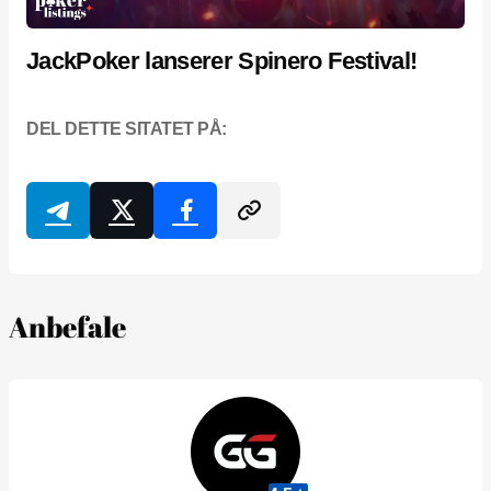
JackPoker lanserer Spinero Festival!
DEL DETTE SITATET PÅ:
Anbefale