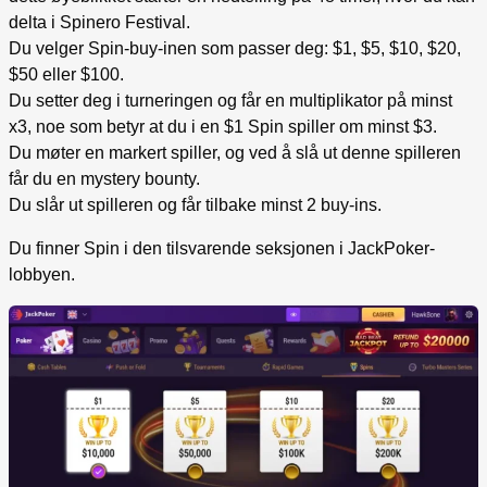
delta i Spinero Festival.
Du velger Spin-buy-inen som passer deg: $1, $5, $10, $20,
$50 eller $100.
Du setter deg i turneringen og får en multiplikator på minst
x3, noe som betyr at du i en $1 Spin spiller om minst $3.
Du møter en markert spiller, og ved å slå ut denne spilleren
får du en mystery bounty.
Du slår ut spilleren og får tilbake minst 2 buy-ins.
Du finner Spin i den tilsvarende seksjonen i JackPoker-
lobbyen.