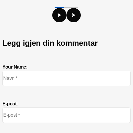
Legg igjen din kommentar
Your Name:
E-post: