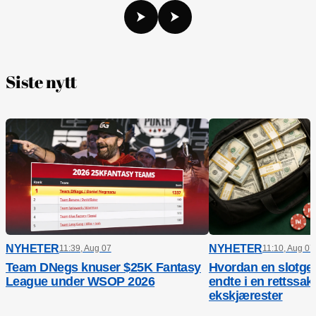
Siste nytt
NYHETER
NYHETER
11:39, Aug 07
11:10, Aug 07
Team DNegs knuser $25K Fantasy
Hvordan en slotge
League under WSOP 2026
endte i en rettssa
ekskjærester