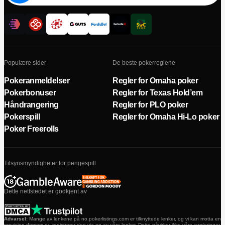
Populære sider
De beste pokerreglene
Pokeranmeldelser
Regler for Omaha poker
Pokerbonuser
Regler for Texas Hold’em
Håndrangering
Regler for PLO poker
Pokerspill
Regler for Omaha Hi-Lo poker
Poker Freerolls
Tilsynsmyndigheter for pengespill
Dette nettstedet er godkjent av
Advarsel:
Mange av lenkene på no.pokerlistings.com er tilknyttede lenker, og vi kan motta en
provisjon dersom du registrerer deg via en av våre lenker. Dette påvirker ikke våre vurderinger