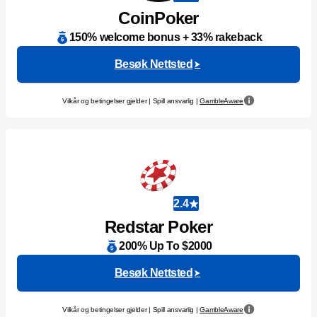
CoinPoker
150% welcome bonus + 33% rakeback
Besøk Nettsted
Vilkår og betingelser gjelder | Spill ansvarlig |
GambleAware
2.4
Redstar Poker
200% Up To $2000
Besøk Nettsted
Vilkår og betingelser gjelder | Spill ansvarlig |
GambleAware