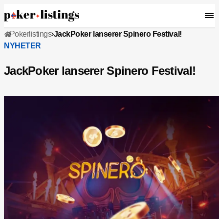
Pokerlistings
JackPoker lanserer Spinero Festival!
NYHETER
JackPoker lanserer Spinero Festival!