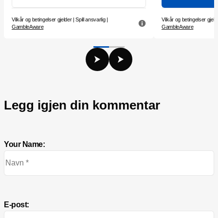
Vilkår og betingelser gjelder | Spill ansvarlig |
Vilkår og betingelser gjelde
GambleAware
GambleAware
Legg igjen din kommentar
Your Name:
E-post: