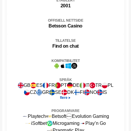
ETABLERT
2001
OFFISIELL NETTSIDE
Betsson Casino
TILLATELSE
Find on chat
KOMPATIBILITET
SPRÅK
GB
ES
FR
PT
DE
IT
TR
PL
CZ
GR
SE
DK
FI
NO
IS
flere
PROGRAMVARE
Playtech
Betsoft
Evolution Gaming
iSoftbet
Microgaming
Play’n Go
Pragmatic Play