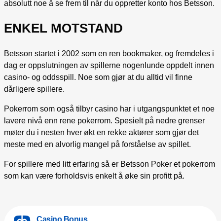
absolutt noe å se frem til når du oppretter konto hos Betsson.
ENKEL MOTSTAND
Betsson startet i 2002 som en ren bookmaker, og fremdeles i
dag er oppslutningen av spillerne nogenlunde oppdelt innen
casino- og oddsspill. Noe som gjør at du alltid vil finne
dårligere spillere.
Pokerrom som også tilbyr casino har i utgangspunktet et noe
lavere nivå enn rene pokerrom. Spesielt på nedre grenser
møter du i nesten hver økt en rekke aktører som gjør det
meste med en alvorlig mangel på forståelse av spillet.
For spillere med litt erfaring så er Betsson Poker et pokerrom
som kan være forholdsvis enkelt å øke sin profitt på.
Casino Bonus