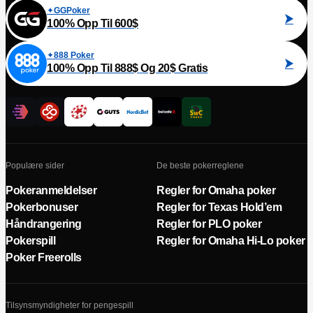
GGPoker
100% Opp Til 600$
888 Poker
100% Opp Til 888$ Og 20$ Gratis
Populære sider
De beste pokerreglene
Pokeranmeldelser
Regler for Omaha poker
Pokerbonuser
Regler for Texas Hold’em
Håndrangering
Regler for PLO poker
Pokerspill
Regler for Omaha Hi-Lo poker
Poker Freerolls
Tilsynsmyndigheter for pengespill