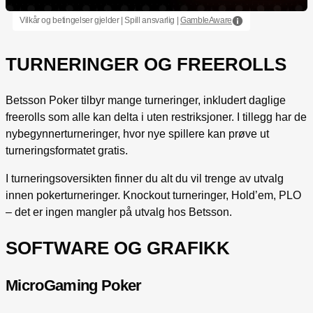
Vilkår og betingelser gjelder | Spill ansvarlig |
GambleAware
TURNERINGER OG FREEROLLS
Betsson Poker tilbyr mange turneringer, inkludert daglige
freerolls som alle kan delta i uten restriksjoner. I tillegg har de
nybegynnerturneringer, hvor nye spillere kan prøve ut
turneringsformatet gratis.
I turneringsoversikten finner du alt du vil trenge av utvalg
innen pokerturneringer. Knockout turneringer, Hold’em, PLO
– det er ingen mangler på utvalg hos Betsson.
SOFTWARE OG GRAFIKK
MicroGaming Poker