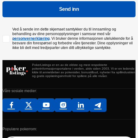
Ved å sende inn dette skjemaet samtykker du til innsamling og
behandling av dine personopplysninger i samsvar med vår
personvernerklæring
. Vi bruker denne informasjonen utelukkende for å
besvare din forespørsel og forbedre våre tjenester. Dine opplysninger vil
ikke bli delt med tredjeparter uten ditt uttrykkelige samtykke.
PokerListings er en av de eldste og mest respekterte
pokerinformasjonsportalene i verden, aktiv siden 2003. Vi er en ledende
kilde til anmeldelser av pokersider, bonustilbud, nyheter fra spillindustrien
og gratis opplæringsinnhold for spillere på alle nivåer.
Våre sosiale medier:
Populære pokerrom: