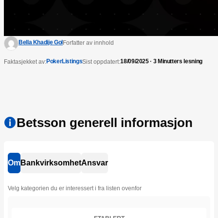
Bella Khadije Gol
Forfatter av innhold
PokerListings
18/09/2025 · 3 Minutters lesning
Faktasjekket av:
Sist oppdatert:
Betsson generell informasjon
Om
Bankvirksomhet
Ansvar
Velg kategorien du er interessert i fra listen ovenfor