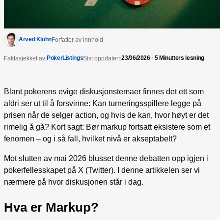
Arved Klöhn
Forfatter av innhold
PokerListings
23/06/2026 · 5 Minutters lesning
Faktasjekket av:
Sist oppdatert:
Blant pokerens evige diskusjonstemaer finnes det ett som
aldri ser ut til å forsvinne: Kan turneringsspillere legge på
prisen når de selger action, og hvis de kan, hvor høyt er det
rimelig å gå? Kort sagt: Bør markup fortsatt eksistere som et
fenomen – og i så fall, hvilket nivå er akseptabelt?
Mot slutten av mai 2026 blusset denne debatten opp igjen i
pokerfellesskapet på X (Twitter). I denne artikkelen ser vi
nærmere på hvor diskusjonen står i dag.
Hva er Markup?