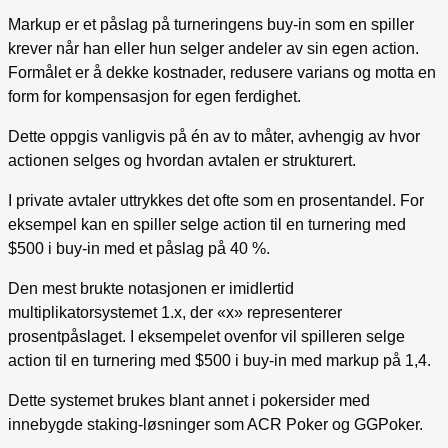
Markup er et påslag på turneringens buy-in som en spiller
krever når han eller hun selger andeler av sin egen action.
Formålet er å dekke kostnader, redusere varians og motta en
form for kompensasjon for egen ferdighet.
Dette oppgis vanligvis på én av to måter, avhengig av hvor
actionen selges og hvordan avtalen er strukturert.
I private avtaler uttrykkes det ofte som en prosentandel. For
eksempel kan en spiller selge action til en turnering med
$500 i buy-in med et påslag på 40 %.
Den mest brukte notasjonen er imidlertid
multiplikatorsystemet 1.x, der «x» representerer
prosentpåslaget. I eksempelet ovenfor vil spilleren selge
action til en turnering med $500 i buy-in med markup på 1,4.
Dette systemet brukes blant annet i pokersider med
innebygde staking-løsninger som ACR Poker og GGPoker.