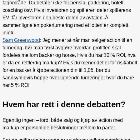
fagområde. Du betaler ikke for bensin, parkering, hotell,
coaching osv. Hvis investoren og spilleren deler spillerens
EV, får investoren den beste delen av avtalen. Å
sammenligne en pokerturnering med et lotteri er komplett
idioti.
Sam Greenwood
: Jeg mener at når man selger action til en
turnering, bør man først avgjøre hvordan profitten skal
fordeles mellom backer og horse. Hvis du har 10 % ROI, hva
er da en rettferdig markup? Hvis du mener det er for risikabelt
for en backer å kjøpe actionen din til 1,05, bør du
sannsynligvis hoppe over lignende turneringer hvor du bare
har 5 % ROI.
Hvem har rett i denne debatten?
Egentlig ingen – fordi både salg og kjøp av action med
markup er personlige beslutninger mellom to parter.