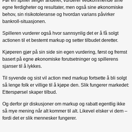
Før en spiller selger andeler, vurderer vedkommende sine
egne ferdigheter og resultater, men også sine økonomiske
behov, sin risikotoleranse og hvordan varians påvirker
bankroll-situasjonen.
Spilleren vurderer også hvor sannsynlig det er å få solgt
actionen til et bestemt markup og setter tilbudet deretter.
Kjøperen gjør på sin side sin egen vurdering, først og fremst
basert på egne økonomiske forutsetninger og spillerens
sjanser til å lykkes.
Til syvende og sist vil action med markup fortsette å bli solgt
så lenge folk er villige til å kjøpe den. Slik fungerer markedet:
Etterspørsel skaper tilbud.
Og derfor gir diskusjoner om markup og rabatt egentlig ikke
så mye mening når alt kommer til alt. Likevel elsker vi dem –
fordi det er slik mennesker fungerer.