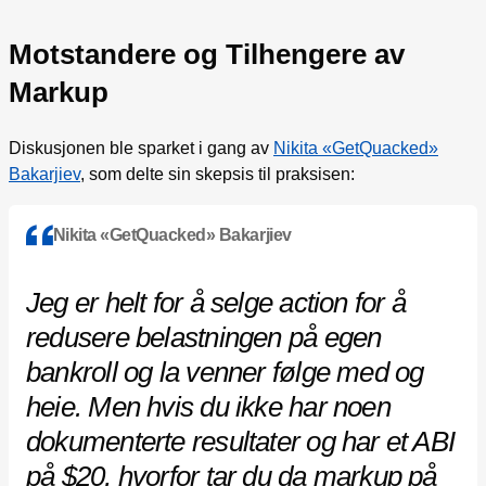
Motstandere og Tilhengere av
Markup
Diskusjonen ble sparket i gang av
Nikita «GetQuacked»
Bakarjiev
, som delte sin skepsis til praksisen:
Nikita «GetQuacked» Bakarjiev
Jeg er helt for å selge action for å
redusere belastningen på egen
bankroll og la venner følge med og
heie. Men hvis du ikke har noen
dokumenterte resultater og har et ABI
på $20, hvorfor tar du da markup på