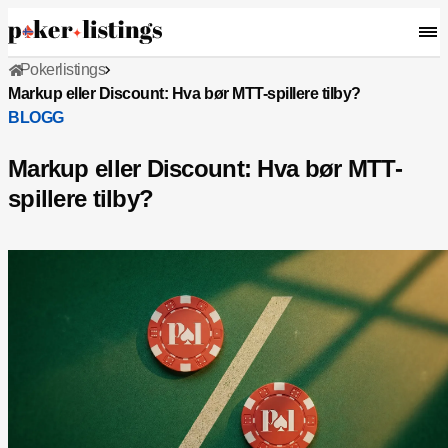
Pokerlistings
Markup eller Discount: Hva bør MTT-spillere tilby?
BLOGG
Markup eller Discount: Hva bør MTT-
spillere tilby?