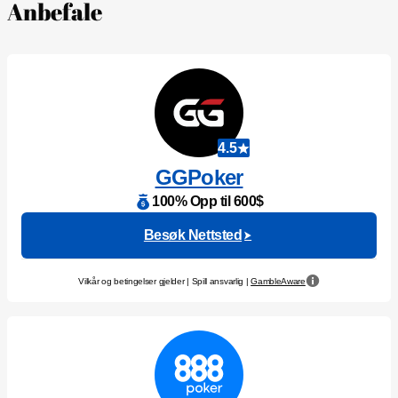
Anbefale
4.5
GGPoker
100% Opp til 600$
Besøk Nettsted
Vilkår og betingelser gjelder | Spill ansvarlig |
GambleAware