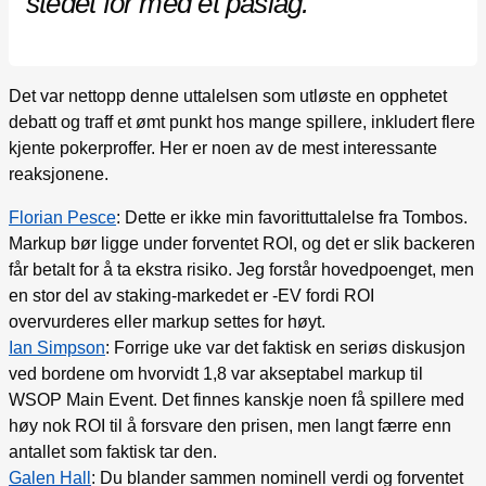
stedet for med et påslag.
Det var nettopp denne uttalelsen som utløste en opphetet
debatt og traff et ømt punkt hos mange spillere, inkludert flere
kjente pokerproffer. Her er noen av de mest interessante
reaksjonene.
Florian Pesce
: Dette er ikke min favorittuttalelse fra Tombos.
Markup bør ligge under forventet ROI, og det er slik backeren
får betalt for å ta ekstra risiko. Jeg forstår hovedpoenget, men
en stor del av staking-markedet er -EV fordi ROI
overvurderes eller markup settes for høyt.
Ian Simpson
: Forrige uke var det faktisk en seriøs diskusjon
ved bordene om hvorvidt 1,8 var akseptabel markup til
WSOP Main Event. Det finnes kanskje noen få spillere med
høy nok ROI til å forsvare den prisen, men langt færre enn
antallet som faktisk tar den.
Galen Hall
: Du blander sammen nominell verdi og forventet