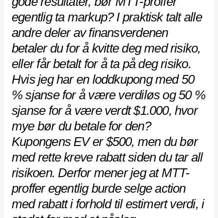
gode resultater, bør MTT-proffer
egentlig ta markup? I praktisk talt alle
andre deler av finansverdenen
betaler du for å kvitte deg med risiko,
eller får betalt for å ta på deg risiko.
Hvis jeg har en loddkupong med 50
% sjanse for å være verdiløs og 50 %
sjanse for å være verdt $1.000, hvor
mye bør du betale for den?
Kupongens EV er $500, men du bør
med rette kreve rabatt siden du tar all
risikoen. Derfor mener jeg at MTT-
proffer egentlig burde selge action
med rabatt i forhold til estimert verdi, i