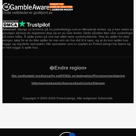
Dette nettstedet er godkjent av
Advarsel:
Mange av lenkene på no.pokerlistings.com er tilknyttede lenker, og vi kan motta en
provisjon dersom du registrerer deg via en av våre lenker. Dette påvirker ikke våre vurderinger
på noen måte. Å spille poker på nett bør alltid være underholdende. Hvis du spiller for ekte
penger, sørg for at du ikke spiller for mer enn du har råd til å tape, og at du kun spiller hos
trygge og regulerte operatører. Alle operatører som er oppført av PokerListings har lisens og
er helt trygge å spille hos.
Endre region
Om oss
Kontakt oss
Ansvarlig spill
Vilkår og betingelser
Personvernerklæring
Informasjonskapsler
Ansvarsfraskrivelse
Sitemap
Copyright © 2003-2026 PokerListings. Alle rettigheter forbeholdt.