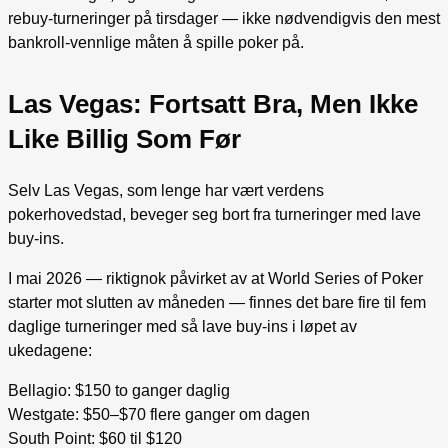
rebuy-turneringer på tirsdager — ikke nødvendigvis den mest
bankroll-vennlige måten å spille poker på.
Las Vegas: Fortsatt Bra, Men Ikke
Like Billig Som Før
Selv Las Vegas, som lenge har vært verdens
pokerhovedstad, beveger seg bort fra turneringer med lave
buy-ins.
I mai 2026 — riktignok påvirket av at World Series of Poker
starter mot slutten av måneden — finnes det bare fire til fem
daglige turneringer med så lave buy-ins i løpet av
ukedagene:
Bellagio: $150 to ganger daglig
Westgate: $50–$70 flere ganger om dagen
South Point: $60 til $120