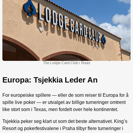
The Lodge Card Club i Texas
Europa: Tsjekkia Leder An
For europeiske spillere — eller de som reiser til Europa for å
spille live poker — er utvalget av billige turneringer omtrent
like stort som i Texas, men fordelt over hele kontinentet.
Tsjekkia peker seg klart ut som det beste alternativet. King’s
Resort og pokerfestivalene i Praha tilbyr flere turneringer i