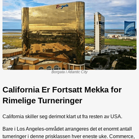
Borgata i Atlantic City
California Er Fortsatt Mekka for
Rimelige Turneringer
California skiller seg derimot klart ut fra resten av USA.
Bare i Los Angeles-området arrangeres det et enormt antall
turneringer i denne prisklassen hver eneste uke. Commerce,