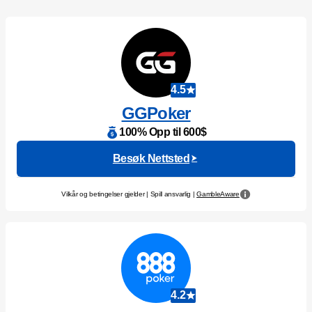
4.5
GGPoker
100% Opp til 600$
Besøk Nettsted
Vilkår og betingelser gjelder | Spill ansvarlig |
GambleAware
4.2