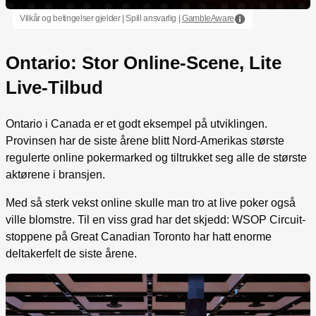
Vilkår og betingelser gjelder | Spill ansvarlig |
GambleAware
Ontario: Stor Online-Scene, Lite
Live-Tilbud
Ontario i Canada er et godt eksempel på utviklingen.
Provinsen har de siste årene blitt Nord-Amerikas største
regulerte online pokermarked og tiltrukket seg alle de største
aktørene i bransjen.
Med så sterk vekst online skulle man tro at live poker også
ville blomstre. Til en viss grad har det skjedd: WSOP Circuit-
stoppene på Great Canadian Toronto har hatt enorme
deltakerfelt de siste årene.