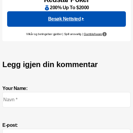
200% Up To $2000
Besøk Nettsted
Vilkår og betingelser gjelder | Spill ansvarlig |
GambleAware
Legg igjen din kommentar
Your Name:
E-post: