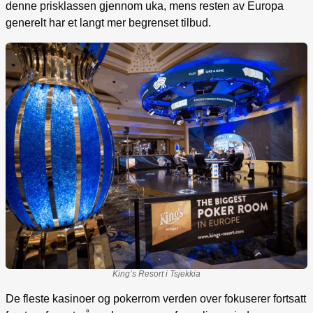
denne prisklassen gjennom uka, mens resten av Europa
generelt har et langt mer begrenset tilbud.
King’s Resort i Tsjekkia
De fleste kasinoer og pokerrom verden over fokuserer fortsatt