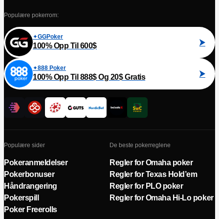
Populære pokerrom:
GGPoker
100% Opp Til 600$
888 Poker
100% Opp Til 888$ Og 20$ Gratis
Populære sider
De beste pokerreglene
Pokeranmeldelser
Regler for Omaha poker
Pokerbonuser
Regler for Texas Hold’em
Håndrangering
Regler for PLO poker
Pokerspill
Regler for Omaha Hi-Lo poker
Poker Freerolls