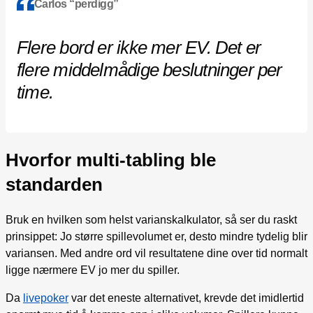
Carlos “perdigg”
Flere bord er ikke mer EV. Det er
flere middelmådige beslutninger per
time.
Hvorfor multi-tabling ble
standarden
Bruk en hvilken som helst varianskalkulator, så ser du raskt
prinsippet: Jo større spillevolumet er, desto mindre tydelig blir
variansen. Med andre ord vil resultatene dine over tid normalt
ligge nærmere EV jo mer du spiller.
Da
livepoker
var det eneste alternativet, krevde det imidlertid