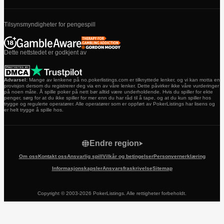
Tilsynsmyndigheter for pengespill
Dette nettstedet er godkjent av
Advarsel:
Mange av lenkene på no.pokerlistings.com er tilknyttede lenker, og vi kan motta en
provisjon dersom du registrerer deg via en av våre lenker. Dette påvirker ikke våre vurderinger
på noen måte. Å spille poker på nett bør alltid være underholdende. Hvis du spiller for ekte
penger, sørg for at du ikke spiller for mer enn du har råd til å tape, og at du kun spiller hos
trygge og regulerte operatører. Alle operatører som er oppført av PokerListings har lisens og
er helt trygge å spille hos.
Endre region
Om oss
Kontakt oss
Ansvarlig spill
Vilkår og betingelser
Personvernerklæring
Informasjonskapsler
Ansvarsfraskrivelse
Sitemap
Copyright © 2003-2026 PokerListings. Alle rettigheter forbeholdt.