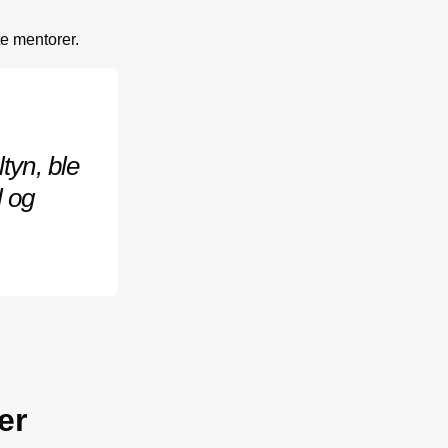
e mentorer.
tyn, ble
 og
er