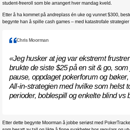
student-freeroll som ble arrangert hver mandag kveld.
Etter å ha kommet på andreplass én uke og vunnet $300, bestem
begynte han å spille cash games – med katastrofale strategier i
Chris Moorman
«Jeg husker at jeg var ekstremt frustrert
brukte de siste $25 på en sit & go, som 
pause, oppdaget pokerforum og bøker, og
All-in-strategien med hvilke som helst t
perioder, boblespill og enkelte blind vs 
Etter dette begynte Moorman å jobbe seriøst med PokerTracker
som besatt av tall og likte å finne svakheter hos regulars og utv