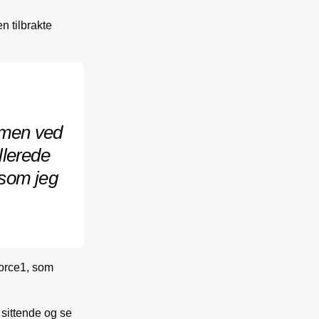
n tilbrakte
, men ved
allerede
 som jeg
force1, som
 sittende og se