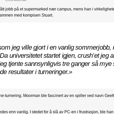
Chris Moorman
ått jobb på et supermarked nær campus, mens han i virkelighete
 sammen med kompisen Stuart.
om jeg ville gjort i en vanlig sommerjobb
Da universitetet startet igjen, crush’et jeg 
eg tjente sannsynligvis tre ganger så mye
 resultater i turneringer.»
ne-turnering. Moorman ble fascinert av en spiller ved navn Gee
s enn vanlig. I stedet for å slå av PC-en i frustrasjon, ble han