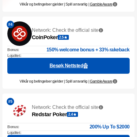
Vilkår og betingelser gjelder | Spill ansvarlig |
GambleAware
#4
Network: Check the official site
CoinPoker
2.5
150% welcome bonus + 33% rakeback
Bonus:
Lojalitet:
Besøk Nettsted
Vilkår og betingelser gjelder | Spill ansvarlig |
GambleAware
#5
Network: Check the official site
Redstar Poker
2.4
200% Up To $2000
Bonus:
Lojalitet: