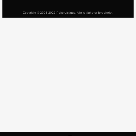
Copyright © 2003-2026 PokerListings. Alle rettigheter forbeholdt.