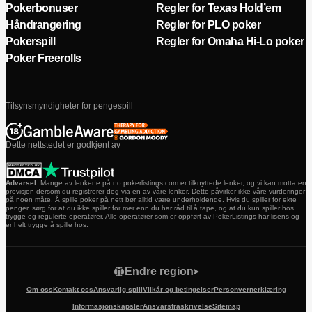
Pokerbonuser
Regler for Texas Hold’em
Håndrangering
Regler for PLO poker
Pokerspill
Regler for Omaha Hi-Lo poker
Poker Freerolls
Tilsynsmyndigheter for pengespill
Dette nettstedet er godkjent av
Advarsel:
Mange av lenkene på no.pokerlistings.com er tilknyttede lenker, og vi kan motta en
provisjon dersom du registrerer deg via en av våre lenker. Dette påvirker ikke våre vurderinger
på noen måte. Å spille poker på nett bør alltid være underholdende. Hvis du spiller for ekte
penger, sørg for at du ikke spiller for mer enn du har råd til å tape, og at du kun spiller hos
trygge og regulerte operatører. Alle operatører som er oppført av PokerListings har lisens og
er helt trygge å spille hos.
Endre region
Om oss
Kontakt oss
Ansvarlig spill
Vilkår og betingelser
Personvernerklæring
Informasjonskapsler
Ansvarsfraskrivelse
Sitemap