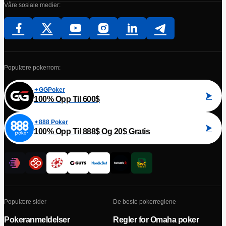
Våre sosiale medier:
Populære pokerrom:
GGPoker
100% Opp Til 600$
888 Poker
100% Opp Til 888$ Og 20$ Gratis
Populære sider
De beste pokerreglene
Pokeranmeldelser
Regler for Omaha poker