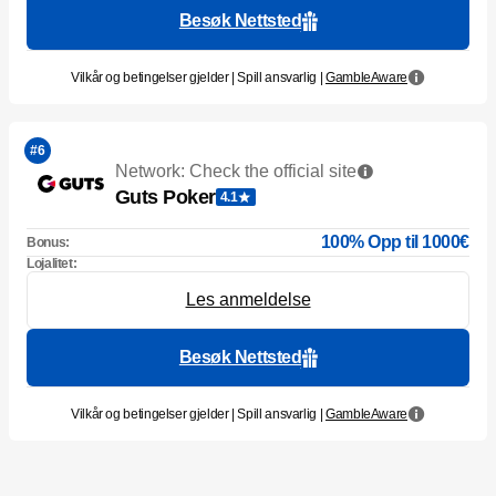
Besøk Nettsted
Vilkår og betingelser gjelder | Spill ansvarlig |
GambleAware
#6
Network: Check the official site
Guts Poker
4.1
100% Opp til 1000€
Bonus:
Lojalitet:
Les anmeldelse
Besøk Nettsted
Vilkår og betingelser gjelder | Spill ansvarlig |
GambleAware