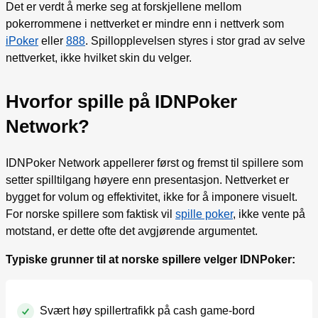
Det er verdt å merke seg at forskjellene mellom
pokerrommene i nettverket er mindre enn i nettverk som
iPoker
eller
888
. Spillopplevelsen styres i stor grad av selve
nettverket, ikke hvilket skin du velger.
Hvorfor spille på IDNPoker
Network?
IDNPoker Network appellerer først og fremst til spillere som
setter spilltilgang høyere enn presentasjon. Nettverket er
bygget for volum og effektivitet, ikke for å imponere visuelt.
For norske spillere som faktisk vil
spille poker
, ikke vente på
motstand, er dette ofte det avgjørende argumentet.
Typiske grunner til at norske spillere velger IDNPoker:
Svært høy spillertrafikk på cash game-bord