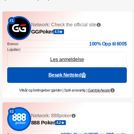
#1
Network: Check the official site
GGPoker
4.5
100% Opp til 600$
Bonus:
Lojalitet:
Les anmeldelse
Besøk Nettsted
Vilkår og betingelser gjelder | Spill ansvarlig |
GambleAware
#2
Network: 888poker
888 Poker
4.2