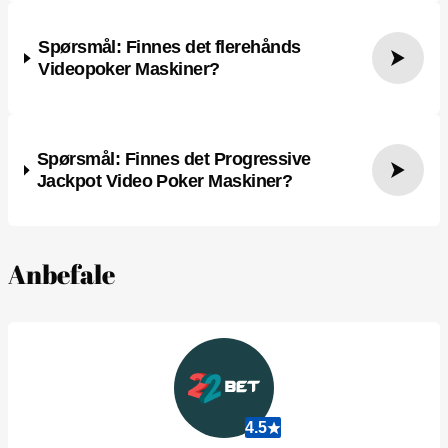
Spørsmål: Finnes det flerehånds
Videopoker Maskiner?
Spørsmål: Finnes det Progressive
Jackpot Video Poker Maskiner?
Anbefale
4.5