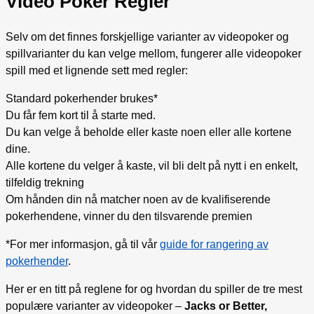
Video Poker Regler
Selv om det finnes forskjellige varianter av videopoker og
spillvarianter du kan velge mellom, fungerer alle videopoker
spill med et lignende sett med regler:
Standard pokerhender brukes*
Du får fem kort til å starte med.
Du kan velge å beholde eller kaste noen eller alle kortene
dine.
Alle kortene du velger å kaste, vil bli delt på nytt i en enkelt,
tilfeldig trekning
Om hånden din nå matcher noen av de kvalifiserende
pokerhendene, vinner du den tilsvarende premien
*For mer informasjon, gå til vår
guide for rangering av
pokerhender
.
Her er en titt på reglene for og hvordan du spiller de tre mest
populære varianter av videopoker –
Jacks or Better,