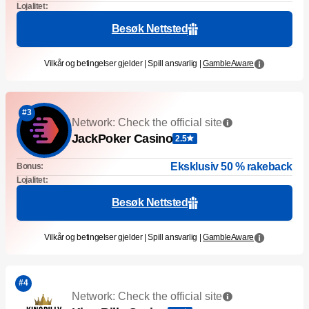
Lojalitet:
Besøk Nettsted
Vilkår og betingelser gjelder | Spill ansvarlig |
GambleAware
#3
Network: Check the official site
JackPoker Casino
2.5
Eksklusiv 50 % rakeback
Bonus:
Lojalitet:
Besøk Nettsted
Vilkår og betingelser gjelder | Spill ansvarlig |
GambleAware
#4
Network: Check the official site