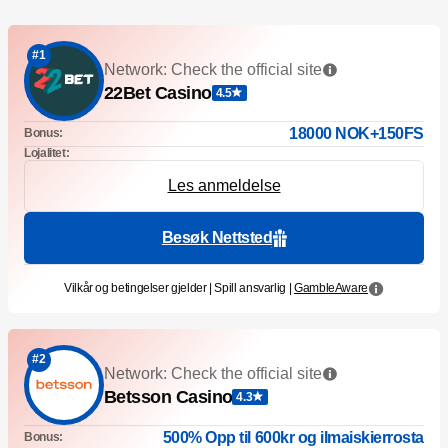
#1
Network: Check the official site
22Bet Casino
4.5
18000 NOK+150FS
Bonus:
Lojalitet:
Les anmeldelse
Besøk Nettsted
Vilkår og betingelser gjelder | Spill ansvarlig |
GambleAware
#2
Network: Check the official site
Betsson Casino
4.3
500% Opp til 600kr og ilmaiskierrosta
Bonus: