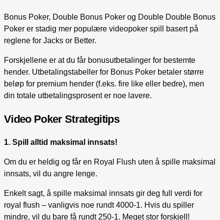
Bonus Poker, Double Bonus Poker og Double Double Bonus
Poker er stadig mer populære videopoker spill basert på
reglene for Jacks or Better.
Forskjellene er at du får bonusutbetalinger for bestemte
hender. Utbetalingstabeller for Bonus Poker betaler større
beløp for premium hender (f.eks. fire like eller bedre), men
din totale utbetalingsprosent er noe lavere.
Video Poker Strategitips
1. Spill alltid maksimal innsats!
Om du er heldig og får en Royal Flush uten å spille maksimal
innsats, vil du angre lenge.
Enkelt sagt, å spille maksimal innsats gir deg full verdi for
royal flush – vanligvis noe rundt 4000-1. Hvis du spiller
mindre, vil du bare få rundt 250-1. Meget stor forskjell!