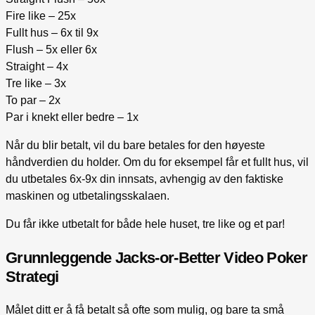
Fire like – 25x
Fullt hus – 6x til 9x
Flush – 5x eller 6x
Straight – 4x
Tre like – 3x
To par – 2x
Par i knekt eller bedre – 1x
Når du blir betalt, vil du bare betales for den høyeste
håndverdien du holder. Om du for eksempel får et fullt hus, vil
du utbetales 6x-9x din innsats, avhengig av den faktiske
maskinen og utbetalingsskalaen.
Du får ikke utbetalt for både hele huset, tre like og et par!
Grunnleggende Jacks-or-Better Video Poker
Strategi
Målet ditt er å få betalt så ofte som mulig, og bare ta små