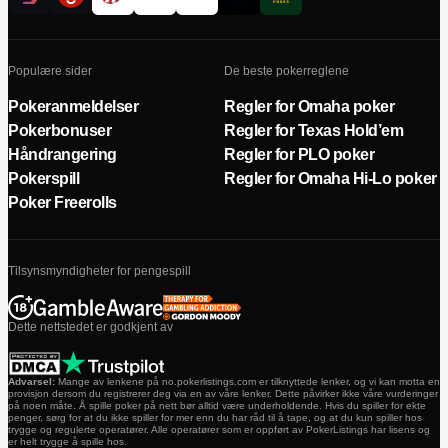
Populære sider
De beste pokerreglene
Pokeranmeldelser
Regler for Omaha poker
Pokerbonuser
Regler for Texas Hold’em
Håndrangering
Regler for PLO poker
Pokerspill
Regler for Omaha Hi-Lo poker
Poker Freerolls
Tilsynsmyndigheter for pengespill
Dette nettstedet er godkjent av
Advarsel:
Mange av lenkene på no.pokerlistings.com er tilknyttede lenker, og vi kan motta en
provisjon dersom du registrerer deg via en av våre lenker. Dette påvirker ikke våre vurderinger
på noen måte. Å spille poker på nett bør alltid være underholdende. Hvis du spiller for ekte
penger, sørg for at du ikke spiller for mer enn du har råd til å tape, og at du kun spiller hos
trygge og regulerte operatører. Alle operatører som er oppført av PokerListings har lisens og
er helt trygge å spille hos.